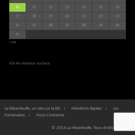
10
11
12
13
14
15
16
17
18
19
20
21
22
23
24
25
26
27
28
29
30
31
« Juil
Via les réseaux sociaux
La Ribambulle, un site sur la BD
Mentions légales
Les
Partenaires
Nous Contacter
© 2014.La ribambulle. Tous droits réservés.