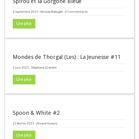
Spirou et la Gorgone Bleue
8 septembre 2023
-
Nicolas Raduget
- 4 Commentaires
Lire plus
Mondes de Thorgal (Les) : La Jeunesse #11
2 juin 2023
-
Stéphane Girardot
Lire plus
Spoon & White #2
22 février 2023
-
Arnaud Gueury
Lire plus