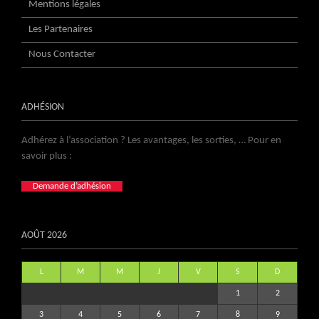
Mentions légales
Les Partenaires
Nous Contacter
ADHÉSION
Adhérez à l’association ? Les avantages, les sorties, … Pour en
savoir plus :
Demande d’adhésion
AOÛT 2026
L
M
M
J
V
S
D
1
2
3
4
5
6
7
8
9