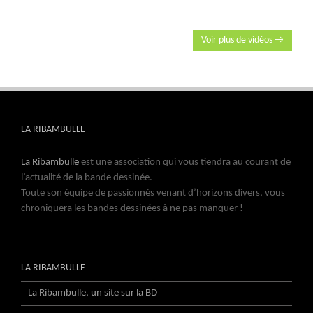
Voir plus de vidéos →
LA RIBAMBULLE
La Ribambulle
est une association qui vous tiendra au courant de
l’actualité de la bande dessinée.
Toute son équipe de passionnés venant d’horizons divers, vous
chroniquera les bandes dessinées à ne pas manquer !
LA RIBAMBULLE
La Ribambulle, un site sur la BD