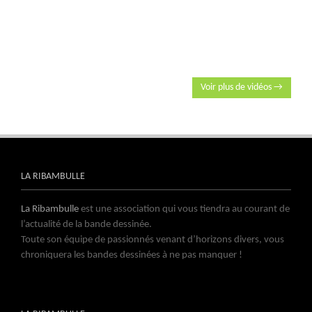
Voir plus de vidéos →
LA RIBAMBULLE
La Ribambulle
est une association qui vous tiendra au courant de
l’actualité de la bande dessinée.
Toute son équipe de passionnés venant d’horizons divers, vous
chroniquera les bandes dessinées à ne pas manquer !