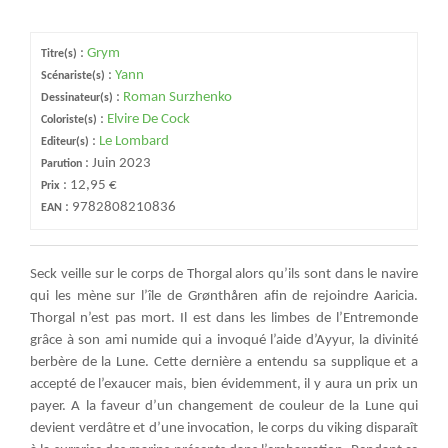
:
Grym
Titre(s)
:
Yann
Scénariste(s)
:
Roman Surzhenko
Dessinateur(s)
:
Elvire De Cock
Coloriste(s)
:
Le Lombard
Editeur(s)
:
Juin 2023
Parution
:
12,95 €
Prix
:
9782808210836
EAN
Seck veille sur le corps de Thorgal alors qu’ils sont dans le navire
qui les mène sur l’île de Grønthåren afin de rejoindre Aaricia.
Thorgal n’est pas mort. Il est dans les limbes de l’Entremonde
grâce à son ami numide qui a invoqué l’aide d’Ayyur, la divinité
berbère de la Lune. Cette dernière a entendu sa supplique et a
accepté de l’exaucer mais, bien évidemment, il y aura un prix un
payer. A la faveur d’un changement de couleur de la Lune qui
devient verdâtre et d’une invocation, le corps du viking disparaît