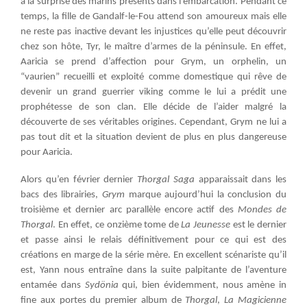
à la surprise des marins présents dans l’embarcation. Pendant ce
temps, la fille de Gandalf-le-Fou attend son amoureux mais elle
ne reste pas inactive devant les injustices qu’elle peut découvrir
chez son hôte, Tyr, le maître d’armes de la péninsule. En effet,
Aaricia se prend d’affection pour Grym, un orphelin, un
“vaurien” recueilli et exploité comme domestique qui rêve de
devenir un grand guerrier viking comme le lui a prédit une
prophétesse de son clan. Elle décide de l’aider malgré la
découverte de ses véritables origines. Cependant, Grym ne lui a
pas tout dit et la situation devient de plus en plus dangereuse
pour Aaricia.
Alors qu’en février dernier
Thorgal Saga
apparaissait dans les
bacs des librairies,
Grym
marque aujourd’hui la conclusion du
troisième et dernier arc parallèle encore actif des
Mondes de
Thorgal
. En effet, ce onzième tome de
La Jeunesse
est le dernier
et passe ainsi le relais définitivement pour ce qui est des
créations en marge de la série mère. En excellent scénariste qu’il
est, Yann nous entraîne dans la suite palpitante de l’aventure
entamée dans
Sydönia
qui, bien évidemment, nous amène in
fine aux portes du premier album de
Thorgal
,
La Magicienne