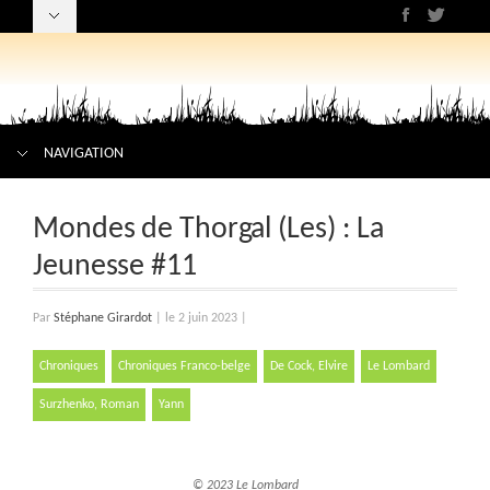
NAVIGATION
Mondes de Thorgal (Les) : La
Jeunesse #11
Par
Stéphane Girardot
|
le 2 juin 2023
|
Chroniques
Chroniques Franco-belge
De Cock, Elvire
Le Lombard
Surzhenko, Roman
Yann
© 2023 Le Lombard