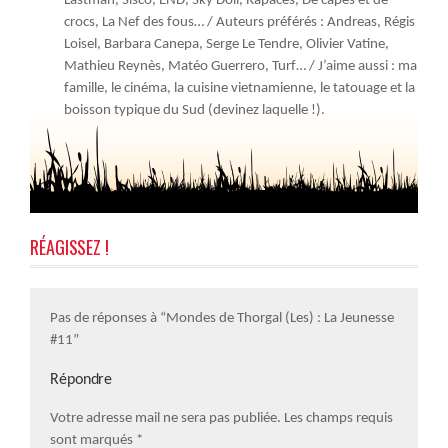
Lastman, Sisco, END, Sky Doll, Rapaces, De capes et de
crocs, La Nef des fous… / Auteurs préférés : Andreas, Régis
Loisel, Barbara Canepa, Serge Le Tendre, Olivier Vatine,
Mathieu Reynès, Matéo Guerrero, Turf… / J’aime aussi : ma
famille, le cinéma, la cuisine vietnamienne, le tatouage et la
boisson typique du Sud (devinez laquelle !).
RÉAGISSEZ !
Pas de réponses à “Mondes de Thorgal (Les) : La Jeunesse
#11”
Répondre
Votre adresse mail ne sera pas publiée. Les champs requis
sont marqués
*