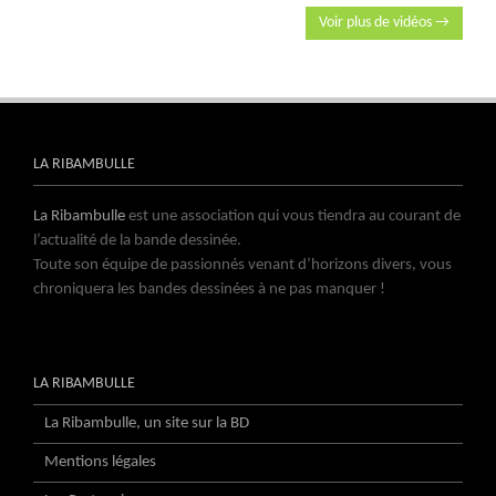
Voir plus de vidéos →
LA RIBAMBULLE
La Ribambulle
est une association qui vous tiendra au courant de
l’actualité de la bande dessinée.
Toute son équipe de passionnés venant d’horizons divers, vous
chroniquera les bandes dessinées à ne pas manquer !
LA RIBAMBULLE
La Ribambulle, un site sur la BD
Mentions légales