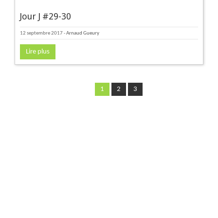
Jour J #29-30
12 septembre 2017
-
Arnaud Gueury
Lire plus
1
2
3