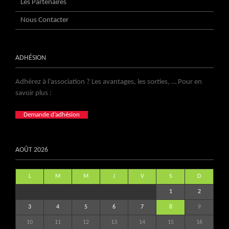
Les Partenaires
Nous Contacter
ADHÉSION
Adhérez à l’association ? Les avantages, les sorties, … Pour en
savoir plus :
Demande d’adhésion
AOÛT 2026
L
M
M
J
V
S
D
1
2
3
4
5
6
7
8
9
10
11
12
13
14
15
16