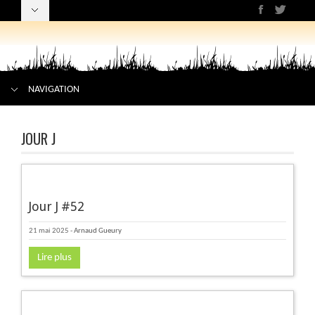
NAVIGATION
JOUR J
Jour J #52
21 mai 2025
-
Arnaud Gueury
Lire plus