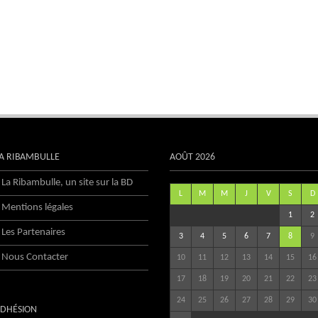
A RIBAMBULLE
AOÛT 2026
La Ribambulle, un site sur la BD
L
M
M
J
V
S
D
Mentions légales
1
2
Les Partenaires
3
4
5
6
7
8
9
Nous Contacter
10
11
12
13
14
15
16
17
18
19
20
21
22
23
24
25
26
27
28
29
30
DHÉSION