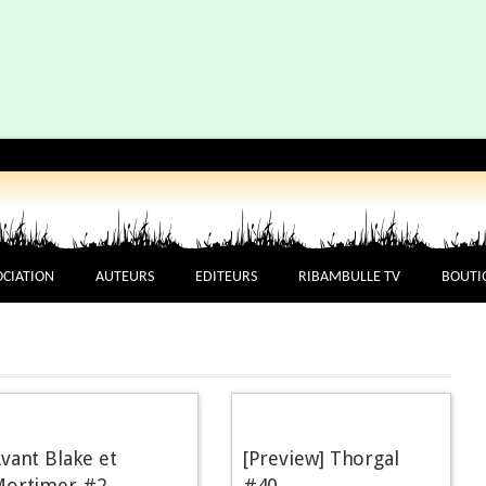
OCIATION
AUTEURS
EDITEURS
RIBAMBULLE TV
BOUTI
vant Blake et
[Preview] Thorgal
ortimer #2
#40