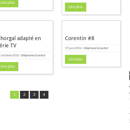
Lire plus
Lire plus
horgal adapté en
Corentin #8
érie TV
17 juin 2016
-
Stéphane Girardot
 octobre 2016
-
Stéphane Girardot
Lire plus
Lire plus
1
2
3
4