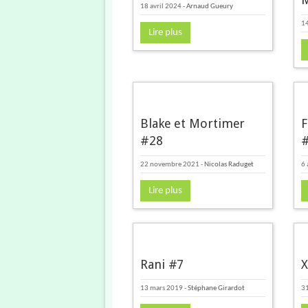
18 avril 2024
-
Arnaud Gueury
14
Lire plus
Blake et Mortimer
F
#28
22 novembre 2021
-
Nicolas Raduget
6 
Lire plus
Rani #7
X
13 mars 2019
-
Stéphane Girardot
31