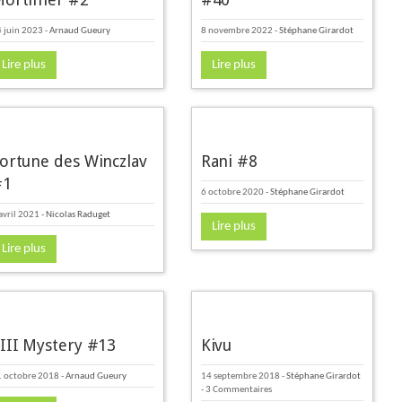
 juin 2023
-
Arnaud Gueury
8 novembre 2022
-
Stéphane Girardot
Lire plus
Lire plus
ortune des Winczlav
Rani #8
#1
6 octobre 2020
-
Stéphane Girardot
avril 2021
-
Nicolas Raduget
Lire plus
Lire plus
III Mystery #13
Kivu
 octobre 2018
-
Arnaud Gueury
14 septembre 2018
-
Stéphane Girardot
- 3 Commentaires