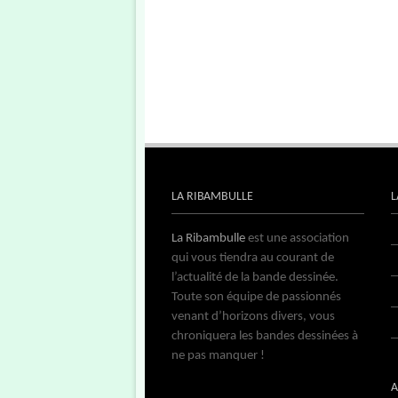
LA RIBAMBULLE
L
La Ribambulle
est une association
qui vous tiendra au courant de
l’actualité de la bande dessinée.
Toute son équipe de passionnés
venant d’horizons divers, vous
chroniquera les bandes dessinées à
ne pas manquer !
A