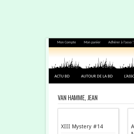
Mon Compte
Mon panier
Adhérer à l’asso !
ACTU BD
AUTOUR DE LA BD
L’ASS
VAN HAMME, JEAN
XIII Mystery #14
A
M