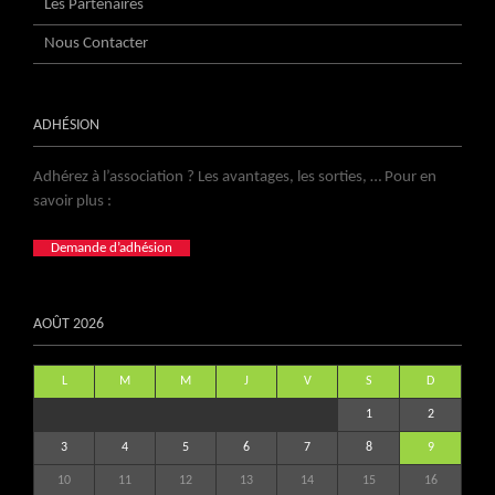
Les Partenaires
Nous Contacter
ADHÉSION
Adhérez à l’association ? Les avantages, les sorties, … Pour en
savoir plus :
Demande d’adhésion
AOÛT 2026
L
M
M
J
V
S
D
1
2
3
4
5
6
7
8
9
10
11
12
13
14
15
16