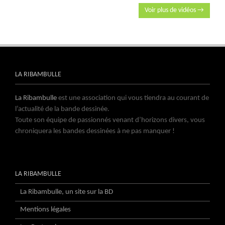
Voir plus de vidéos →
LA RIBAMBULLE
La Ribambulle
est une association qui vous tiendra au courant de
l’actualité de la bande dessinée.
Toute son équipe de passionnés venant d’horizons divers, vous
chroniquera les bandes dessinées à ne pas manquer !
LA RIBAMBULLE
La Ribambulle, un site sur la BD
Mentions légales