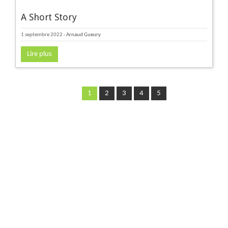
A Short Story
1 septembre 2022
-
Arnaud Gueury
Lire plus
1
2
3
4
5