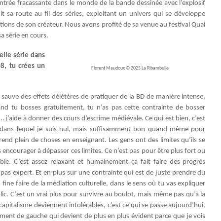
ntrée fracassante dans le monde de la bande dessinée avec l’explosif
t sa route au fil des séries, exploitant un univers qui se développe
ions de son créateur. Nous avons profité de sa venue au festival Quai
sa série en cours.
elle série dans
8, tu crées un
Florent Maudoux © 2025 La Ribambulle
 sauve des effets délétères de pratiquer de la BD de manière intense,
uand tu bosses gratuitement, tu n’as pas cette contrainte de bosser
… j’aide à donner des cours d’escrime médiévale. Ce qui est bien, c’est
c dans lequel je suis nul, mais suffisamment bon quand même pour
end plein de choses en enseignant. Les gens ont des limites qu’ils se
encourager à dépasser ces limites. Ce n’est pas pour être plus fort ou
mble. C’est assez relaxant et humainement ça fait faire des progrès
pas expert. Et en plus sur une contrainte qui est de juste prendre du
in fine faire de la médiation culturelle, dans le sens où tu vas expliquer
ic. C’est un vrai plus pour survivre au boulot, mais même pas qu’à la
capitalisme deviennent intolérables, c’est ce qui se passe aujourd’hui,
gement de gauche qui devient de plus en plus évident parce que je vois