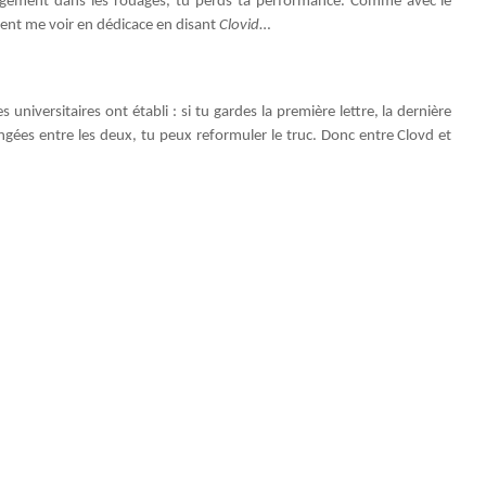
ngement dans les rouages, tu perds ta performance. Comme avec le
vent me voir en dédicace en disant
Clovid
…
s universitaires ont établi : si tu gardes la première lettre, la dernière
ngées entre les deux, tu peux reformuler le truc. Donc entre Clovd et