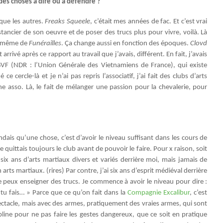
s des choses à dire ou a défendre ?
 que les autres.
Freaks Squeele
, c’était mes années de fac. Et c’est vrai
distancier de son oeuvre et de poser des trucs plus pour vivre, voilà. Là
t, même de
Funérailles
. Ça change aussi en fonction des époques.
Clovd
 arrivé après ce rapport au travail que j’avais, différent. En fait, j’avais
GVF (NDR : l’Union Générale des Vietnamiens de France), qui existe
 ce cercle-là et je n’ai pas repris l’associatif, j’ai fait des clubs d’arts
 asso. Là, le fait de mélanger une passion pour la chevalerie, pour
endais qu’une chose, c’est d’avoir le niveau suffisant dans les cours de
 quittais toujours le club avant de pouvoir le faire. Pour x raison, soit
 six ans d’arts martiaux divers et variés derrière moi, mais jamais de
n arts martiaux. (rires) Par contre, j’ai six ans d’esprit médiéval derrière
e peux enseigner des trucs. Je commence à avoir le niveau pour dire :
 tu fais… » Parce que ce qu’on fait dans la
Compagnie Excalibur
, c’est
ectacle, mais avec des armes, pratiquement des vraies armes, qui sont
pline pour ne pas faire les gestes dangereux, que ce soit en pratique