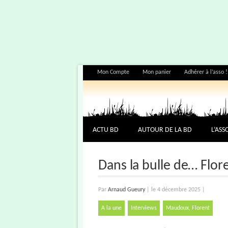
Mon Compte
Mon panier
Adhérer à l’asso !
ACTU BD
AUTOUR DE LA BD
L’ASS
Dans la bulle de… Flo
Par
Arnaud Gueury
|
le 4 décembre 2025
|
A la une
Interviews
Maudoux, Florent