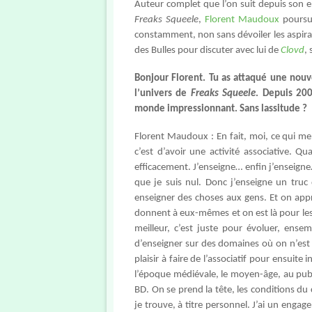
Auteur complet que l’on suit depuis son e
Freaks Squeele
,
Florent Maudoux
poursui
constamment, non sans dévoiler les aspirat
des Bulles pour discuter avec lui de
Clovd
, 
Bonjour Florent. Tu as attaqué une nouv
l’univers de
Freaks Squeele
. Depuis 200
monde impressionnant. Sans lassitude ?
Florent Maudoux : En fait, moi, ce qui me
c’est d’avoir une activité associative. Q
efficacement. J’enseigne… enfin j’enseigne
que je suis nul. Donc j’enseigne un tru
enseigner des choses aux gens. Et on appr
donnent à eux-mêmes et on est là pour les 
meilleur, c’est juste pour évoluer, ense
d’enseigner sur des domaines où on n’est 
plaisir à faire de l’associatif pour ensuite 
l’époque médiévale, le moyen-âge, au publ
BD. On se prend la tête, les conditions du 
je trouve, à titre personnel. J’ai un enga