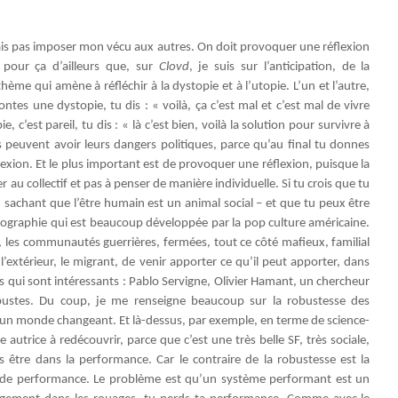
vais pas imposer mon vécu aux autres. On doit provoquer une réflexion
 pour ça d’ailleurs que, sur
Clovd
, je suis sur l’anticipation, de la
hème qui amène à réfléchir à la dystopie et à l’utopie. L’un et l’autre,
es une dystopie, tu dis : « voilà, ça c’est mal et c’est mal de vivre
’est pareil, tu dis : « là c’est bien, voilà la solution pour survivre à
s peuvent avoir leurs dangers politiques, parce qu’au final tu donnes
lexion. Et le plus important est de provoquer une réflexion, puisque la
au collectif et pas à penser de manière individuelle. Si tu crois que tu
 sachant que l’être humain est un animal social – et que tu peux être
ographie qui est beaucoup développée par la pop culture américaine.
s, les communautés guerrières, fermées, tout ce côté mafieux, familial
’extérieur, le migrant, de venir apporter ce qu’il peut apporter, dans
ts qui sont intéressants : Pablo Servigne, Olivier Hamant, un chercheur
bustes. Du coup, je me renseigne beaucoup sur la robustesse des
à un monde changeant. Et là-dessus, par exemple, en terme de science-
 autrice à redécouvrir, parce que c’est une très belle SF, très sociale,
 être dans la performance. Car le contraire de la robustesse est la
 de performance. Le problème est qu’un système performant est un