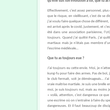
qu’elle suit ton évolution à toi, que tu a
Effectivement, c’est assez personnel, plus
que le risque, en vieillissant, c’est de se 
j’ai voulu faire quelque chose de différen
est arrivé après le covid, justement, et c’est
été dans une association parisienne, l’U
toujours. Quand j’ai quitté Paris, j’ai quitté
martiaux mais je n’étais pas membre d’une
l’escrime médiévale…
Que tu as toujours eue ?
J’ai toujours eu cette envie. Moi, je n’att
kung-fu pour faire des armes. Pas de bol, je
le club fermait, soit je déménageais… J’ai
vraie maîtrise martiale. Je suis une brelle e
moi, je suis toujours nul, mais au moins j
« voilà, attention, c’est dangereux ce que
une escrime où on s’entraîne à faire du sp
dangereuses. Et il faut beaucoup de disci