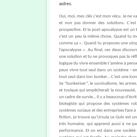
autres.
Oui, moi, mes clés c’est mon vécu. Je ne 
et non pas donner des solutions. C’est
prospective. Et la post-apocalypse est un t
c’est un peu la même chose. Quand tu mont
comme ça ». Quand tu proposes une utopie, c
l’apocalypse ». Au final, ces deux discour
une solution et tu ne provoques pas la réf
logique du vivre ensemble t’amène à penser 
peux vivre tout seul dans un système – en
tout seul dans ton bunker… C’est une icon
Se “bunkeriser”, le survivalisme, les arme
et toxique qui empêcherait la nouveauté, l
un cadre de survie… Il y a beaucoup d’écri
biologiste qui propose des systèmes ro
systèmes sociaux et des entreprises face 
fiction, je trouve qu’Ursula Le Guin est une
très humaine, qui apprend aussi à ne pas
performance. Et on est dans une société