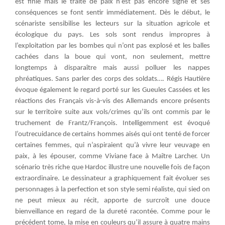
est finie mais le traité de paix n’est pas encore signé et ses
conséquences se font sentir immédiatement. Dès le début, le
scénariste sensibilise les lecteurs sur la situation agricole et
écologique du pays. Les sols sont rendus impropres à
l’exploitation par les bombes qui n’ont pas explosé et les balles
cachées dans la boue qui vont, non seulement, mettre
longtemps à disparaître mais aussi polluer les nappes
phréatiques. Sans parler des corps des soldats…. Régis Hautière
évoque également le regard porté sur les Gueules Cassées et les
réactions des Français vis-à-vis des Allemands encore présents
sur le territoire suite aux vols/crimes qu’ils ont commis par le
truchement de Frantz/François. Intelligemment est évoqué
l’outrecuidance de certains hommes aisés qui ont tenté de forcer
certaines femmes, qui n’aspiraient qu’à vivre leur veuvage en
paix, à les épouser, comme Viviane face à Maître Larcher. Un
scénario très riche que Hardoc illustre une nouvelle fois de façon
extraordinaire. Le dessinateur a graphiquement fait évoluer ses
personnages à la perfection et son style semi réaliste, qui sied on
ne peut mieux au récit, apporte de surcroît une douce
bienveillance en regard de la dureté racontée. Comme pour le
précédent tome, la mise en couleurs qu’il assure à quatre mains