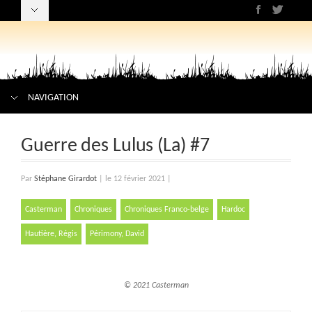
NAVIGATION
Guerre des Lulus (La) #7
Par
Stéphane Girardot
|
le 12 février 2021
|
Casterman
Chroniques
Chroniques Franco-belge
Hardoc
Hautière, Régis
Périmony, David
© 2021 Casterman