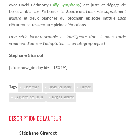
avec David Périmony (
Billy Symphony
) est juste et dégage de
belles ambiances. En bonus,
La Guerre des Lulus – Le supplément
illustré
et deux planches du prochain épisode intitulé
Luce
clôturent cette aventure pleine d’émotions.
Une série incontournable et intelligente dont il nous tarde
vraiment d’en voir l’adaptation cinématographique !
Stéphane Girardot
[slideshow_deploy id=’115049′]
Tags
Casterman
David Perimony
Hardoc
La guerre des Lulus
Régis Hautière
DESCRIPTION DE L'AUTEUR
Stéphane Girardot