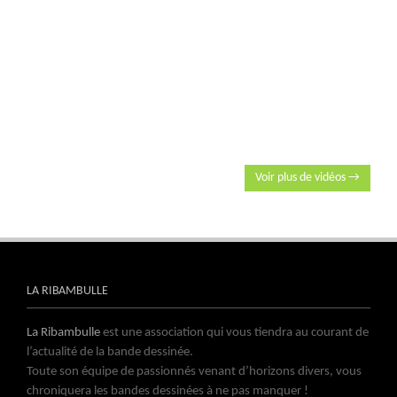
Voir plus de vidéos →
LA RIBAMBULLE
La Ribambulle
est une association qui vous tiendra au courant de
l’actualité de la bande dessinée.
Toute son équipe de passionnés venant d’horizons divers, vous
chroniquera les bandes dessinées à ne pas manquer !