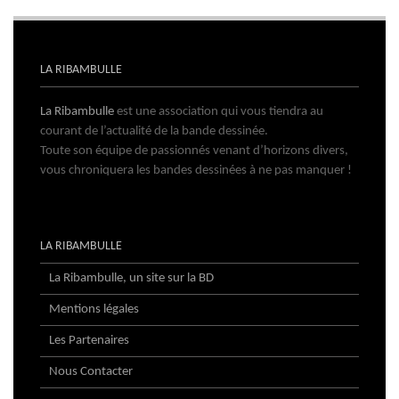
LA RIBAMBULLE
La Ribambulle
est une association qui vous tiendra au
courant de l’actualité de la bande dessinée.
Toute son équipe de passionnés venant d’horizons divers,
vous chroniquera les bandes dessinées à ne pas manquer !
LA RIBAMBULLE
La Ribambulle, un site sur la BD
Mentions légales
Les Partenaires
Nous Contacter