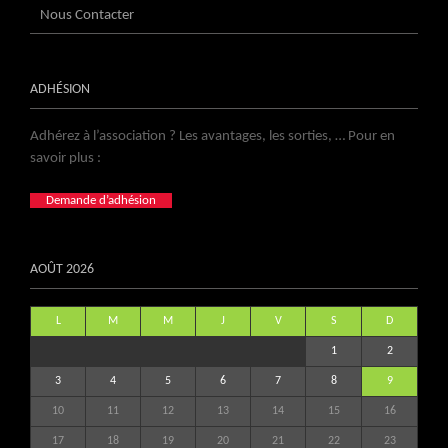
Nous Contacter
ADHÉSION
Adhérez à l’association ? Les avantages, les sorties, … Pour en
savoir plus :
Demande d’adhésion
AOÛT 2026
L
M
M
J
V
S
D
1
2
3
4
5
6
7
8
9
10
11
12
13
14
15
16
17
18
19
20
21
22
23