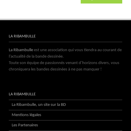
LA RIBAMBULLE
La Ribambulle
est une association qui vous tiendra au courant de
l’actualité de la bande dessinée.
Toute son équipe de passionnés venant d’horizons divers, vous
chroniquera les bandes dessinées à ne pas manquer !
LA RIBAMBULLE
La Ribambulle, un site sur la BD
Mentions légales
Les Partenaires