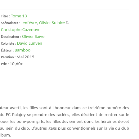
Tome 13
Titre :
Jenfèvre
,
Olivier Sulpice
&
Scénaristes :
Christophe Cazenove
Olivier Saive
Dessinateur :
David Lunven
Coloriste :
Bamboo
Éditeur :
Mai 2015
Parution :
10,60€
Prix :
teur averti, les filles sont à l’honneur dans ce treizième numéro des
du FC Palajoy se prendre des raclées, elles décident de rentrer sur le
jouer les pom-pom girls, les filles deviennent donc les héroïnes de cet
u sein du club. D’autres gags plus conventionnels sur la vie du club
’album.