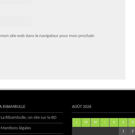
 mon site web dans le navigateur pour mon prochain
A RIBAMBULLE
AOÛT 2026
La Ribambulle, un site sur la BD
L
M
M
J
V
S
D
Mentions légales
1
2