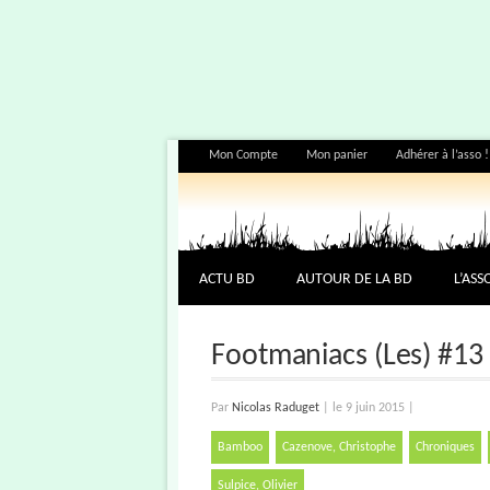
Mon Compte
Mon panier
Adhérer à l’asso !
ACTU BD
AUTOUR DE LA BD
L’ASS
Footmaniacs (Les) #13
Par
Nicolas Raduget
|
le 9 juin 2015
|
Bamboo
Cazenove, Christophe
Chroniques
Sulpice, Olivier