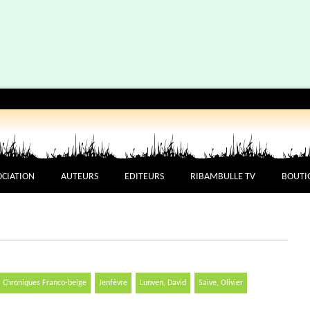
OCIATION
AUTEURS
EDITEURS
RIBAMBULLE TV
BOUTI
Chroniques Franco-belge
Jenfèvre
Lunven, David
Saive, Olivier