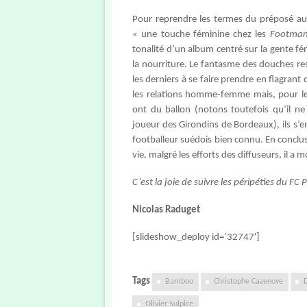
Pour reprendre les termes du préposé au
« une touche féminine chez les
Footman
tonalité d’un album centré sur la gente fé
la nourriture. Le fantasme des douches re
les derniers à se faire prendre en flagrant
les relations homme-femme mais, pour les
ont du ballon (notons toutefois qu’il ne 
joueur des Girondins de Bordeaux), ils s’en
footballeur suédois bien connu. En conclusio
vie, malgré les efforts des diffuseurs, il a
C’est la joie de suivre les péripéties du FC
Nicolas Raduget
[slideshow_deploy id=’32747′]
Tags
Bamboo
Christophe Cazenove
Olivier Sulpice