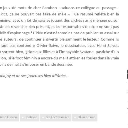
x jeux de mots de chez Bamboo – saluons ce collègue au passage –
iacs
, ça ne pouvait pas faire de mâle » ! Ce résumé reflète bien la
minine, avec un lot de gags se jouant des clichés sur le ménage ou sur
ste en revanche bien présent, et les responsables du club ne sont pas
 délit d’espionnage ! L’idée n’est néanmoins pas de publier un essai sur
 auteurs, de continuer à divertir plaisamment le lecteur. Comme ils
faut pas confondre Olivier Saive, le dessinateur, avec Henri Saivet,
 sortent bien, grâce aux filles et à l’impayable Svatane, pastiche d’un
n, si le foot féminin a encore du mal à attirer les foules dans la vraie
 moins de mal à s’imposer en bande dessinée.
 Palajoy et de ses joueuses bien affûtées.
David Lunven
Jenfèvre
Les Footmaniacs
Olivier Saive