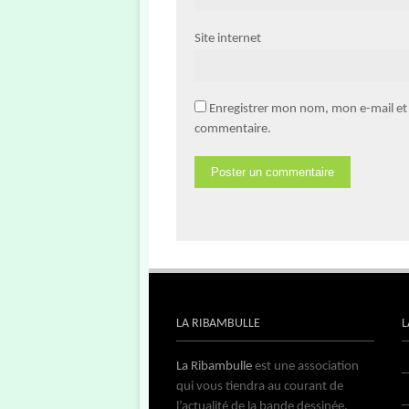
Site internet
Enregistrer mon nom, mon e-mail et
commentaire.
LA RIBAMBULLE
L
La Ribambulle
est une association
qui vous tiendra au courant de
l’actualité de la bande dessinée.