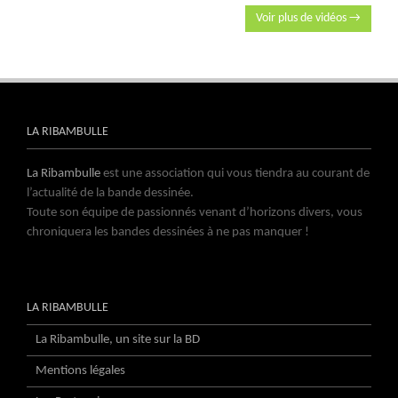
Voir plus de vidéos →
LA RIBAMBULLE
La Ribambulle
est une association qui vous tiendra au courant de
l’actualité de la bande dessinée.
Toute son équipe de passionnés venant d’horizons divers, vous
chroniquera les bandes dessinées à ne pas manquer !
LA RIBAMBULLE
La Ribambulle, un site sur la BD
Mentions légales