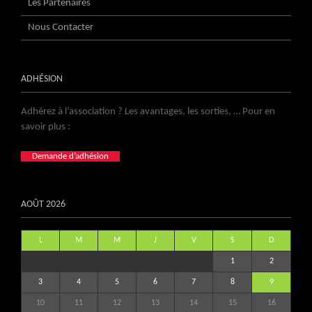
Les Partenaires
Nous Contacter
ADHÉSION
Adhérez à l’association ? Les avantages, les sorties, … Pour en
savoir plus :
Demande d’adhésion
AOÛT 2026
L
M
M
J
V
S
D
1
2
3
4
5
6
7
8
9
10
11
12
13
14
15
16