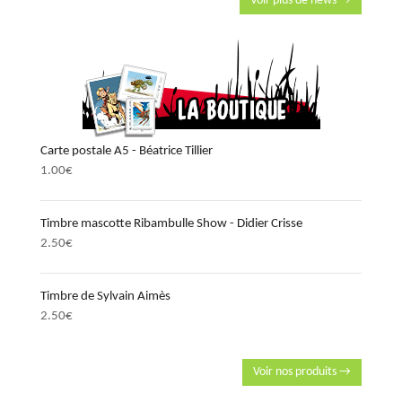
Voir plus de news →
Carte postale A5 - Béatrice Tillier
1.00
€
Timbre mascotte Ribambulle Show - Didier Crisse
2.50
€
Timbre de Sylvain Aimès
2.50
€
Voir nos produits →