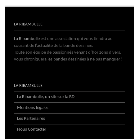
LA RIBAMBULLE
La Ribambulle
est une association qui vous tiendra au
courant de l’actualité de la bande dessinée.
Toute son équipe de passionnés venant d’horizons divers,
vous chroniquera les bandes dessinées à ne pas manquer !
LA RIBAMBULLE
La Ribambulle, un site sur la BD
Mentions légales
Les Partenaires
Nous Contacter