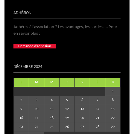
ADHÉSION
Adhérez à l’association ? Les avantages, les sorties, … Pour
en savoir plus :
Demande d’adhésion
DÉCEMBRE 2024
L
M
M
J
V
S
D
1
2
3
4
5
6
7
8
9
10
11
12
13
14
15
16
17
18
19
20
21
22
23
24
25
26
27
28
29