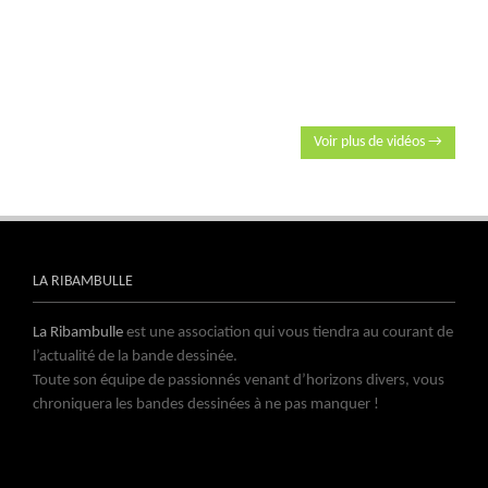
Voir plus de vidéos →
LA RIBAMBULLE
La Ribambulle
est une association qui vous tiendra au courant de
l’actualité de la bande dessinée.
Toute son équipe de passionnés venant d’horizons divers, vous
chroniquera les bandes dessinées à ne pas manquer !