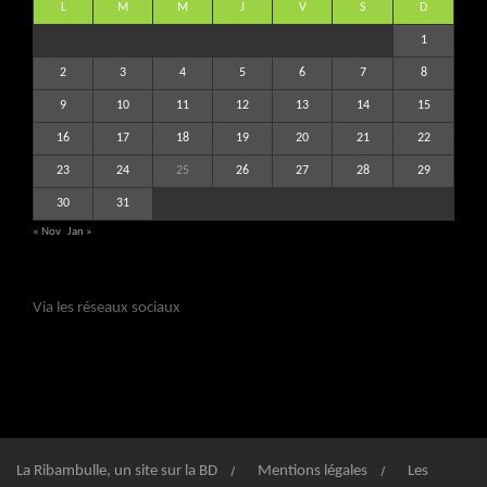
L
M
M
J
V
S
D
1
2
3
4
5
6
7
8
9
10
11
12
13
14
15
16
17
18
19
20
21
22
23
24
25
26
27
28
29
30
31
« Nov
Jan »
Via les réseaux sociaux
La Ribambulle, un site sur la BD
Mentions légales
Les