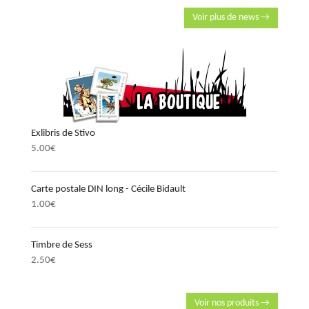
Voir plus de news →
Exlibris de Stivo
5.00
€
Carte postale DIN long - Cécile Bidault
1.00
€
Timbre de Sess
2.50
€
Voir nos produits →