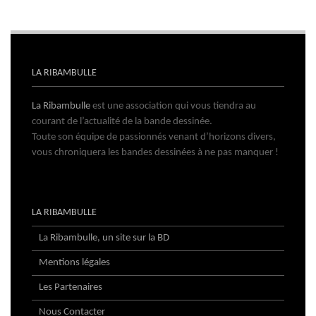
LA RIBAMBULLE
La Ribambulle
est une association qui vous tiendra au
courant de l’actualité de la bande dessinée.
Toute son équipe de passionnés venant d’horizons divers,
vous chroniquera les bandes dessinées à ne pas manquer !
LA RIBAMBULLE
La Ribambulle, un site sur la BD
Mentions légales
Les Partenaires
Nous Contacter