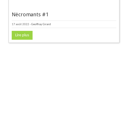
Nëcromants #1
17 août 2022
-
Geoffray Girard
Lire plus