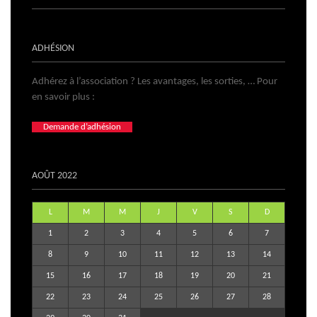
ADHÉSION
Adhérez à l’association ? Les avantages, les sorties, … Pour
en savoir plus :
Demande d’adhésion
AOÛT 2022
L
M
M
J
V
S
D
1
2
3
4
5
6
7
8
9
10
11
12
13
14
15
16
17
18
19
20
21
22
23
24
25
26
27
28