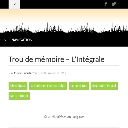
NAVIGATION
Trou de mémoire – L’Intégrale
Par
Chloé Lucidarme
|
le 8 janvier 2019
|
Chroniques
Chroniques Franco-belge
Le Long Bec
Regnauld, Pascal
Seiter, Roger
© 2018 Editions du Long Bec