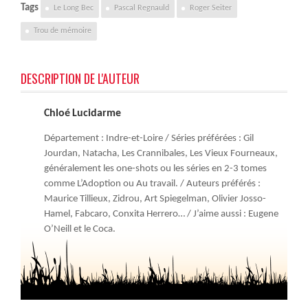
Tags
Le Long Bec
Pascal Regnauld
Roger Seiter
Trou de mémoire
DESCRIPTION DE L'AUTEUR
Chloé Lucidarme
Département : Indre-et-Loire / Séries préférées : Gil
Jourdan, Natacha, Les Crannibales, Les Vieux Fourneaux,
généralement les one-shots ou les séries en 2-3 tomes
comme L’Adoption ou Au travail. / Auteurs préférés :
Maurice Tillieux, Zidrou, Art Spiegelman, Olivier Josso-
Hamel, Fabcaro, Conxita Herrero… / J’aime aussi : Eugene
O’Neill et le Coca.