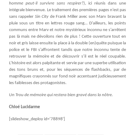
homme peut-il survivre sans respirer?
), ici réunis dans une
intégrale bienvenue. Le traitement des premières pages n’est pas
sans rappeler
Sin City
de Frank Miller avec son Marv bravant la
pluie sous un titre en lettres rouge sang… D’ailleurs, les points
communs entre Marv et notre mystérieux inconnu ne s’arrêtent
pas là mais ne dévoilons rien de plus ! Cette ouverture tout en
noir et gris laisse ensuite la place à la double (en)quête puisque la
police et le FBI s’affrontent tandis que notre inconnu tente de
retrouver la mémoire et de découvrir s’il est le réel coupable.
L’histoire est alors palpitante et servie par une superbe utilisation
des tons bruns et, pour les séquences de flashbacks, par de
magnifiques crayonnés sur fond noir accentuant judicieusement
les faiblesses des protagonistes.
Un
Trou de mémoire
qui restera bien gravé dans la nôtre.
Chloé Lucidarme
[slideshow_deploy id=’78898′]