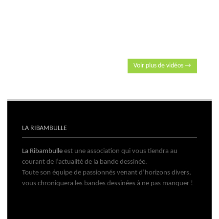
Voir plus de vidéos →
LA RIBAMBULLE
La Ribambulle
est une association qui vous tiendra au
courant de l’actualité de la bande dessinée.
Toute son équipe de passionnés venant d’horizons divers,
vous chroniquera les bandes dessinées à ne pas manquer !