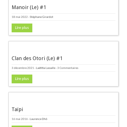
Manoir (Le) #1
18 mai 2022
-
Stéphane Girardot
Lire plus
Clan des Otori (Le) #1
3 décembre 2021
-
Laëtitia Lassalle
- 3 Commentaires
Lire plus
Taïpi
16 mai 2016
-
Laurence Dhô