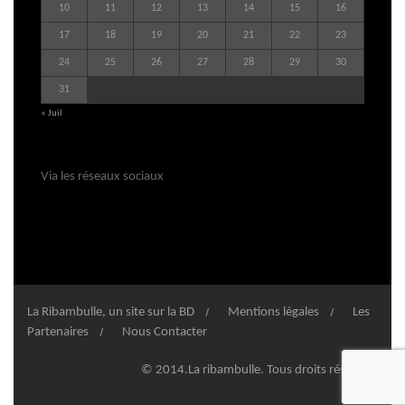
10
11
12
13
14
15
16
17
18
19
20
21
22
23
24
25
26
27
28
29
30
31
« Juil
Via les réseaux sociaux
La Ribambulle, un site sur la BD
Mentions légales
Les
Partenaires
Nous Contacter
© 2014.La ribambulle. Tous droits réservés.