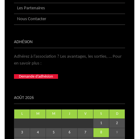
Les Partenaires
Nous Contacter
ADHÉSION
Adhérez à l’association ? Les avantages, les sorties, … Pour
en savoir plus :
Demande d’adhésion
AOÛT 2026
L
M
M
J
V
S
D
1
2
3
4
5
6
7
8
9