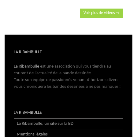
Voir plus de vidéos →
LA RIBAMBULLE
La Ribambulle
est une association qui vous tiendra au
courant de l’actualité de la bande dessinée.
Toute son équipe de passionnés venant d’horizons divers,
vous chroniquera les bandes dessinées à ne pas manquer !
LA RIBAMBULLE
La Ribambulle, un site sur la BD
Mentions légales