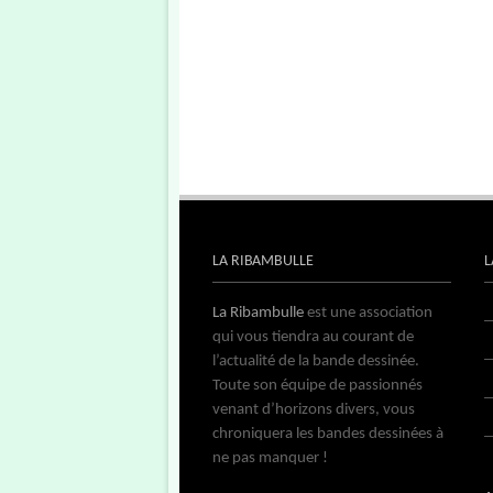
LA RIBAMBULLE
L
La Ribambulle
est une association
qui vous tiendra au courant de
l’actualité de la bande dessinée.
Toute son équipe de passionnés
venant d’horizons divers, vous
chroniquera les bandes dessinées à
ne pas manquer !