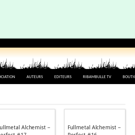
OCIATION
AUTEURS
EDITEURS
RIBAMBULLE TV
BOUTI
ullmetal Alchemist –
Fullmetal Alchemist –
erfect #17
Perfect #16