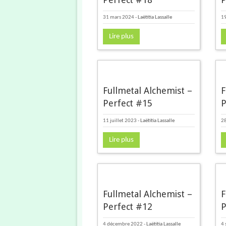
31 mars 2024
-
Laëtitia Lassalle
19
Lire plus
Fullmetal Alchemist –
F
Perfect #15
P
11 juillet 2023
-
Laëtitia Lassalle
2
Lire plus
Fullmetal Alchemist –
F
Perfect #12
P
4 décembre 2022
-
Laëtitia Lassalle
4