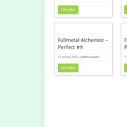
Lire plus
Fullmetal Alchemist –
F
Perfect #9
P
11 janvier 2022
-
Laëtitia Lassalle
1
Lire plus