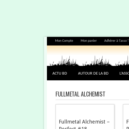
Mon Compte
Mon panier
Adhérer à l’asso !
ACTU BD
AUTOUR DE LA BD
L’ASS
FULLMETAL ALCHEMIST
Fullmetal Alchemist –
F
Perfect #18
P