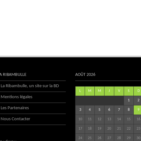
A RIBAMBULLE
AOÛT 2026
La Ribambulle, un site sur la BD
L
M
M
J
V
S
D
Mentions légales
1
2
Les Partenaires
3
4
5
6
7
8
9
Nous Contacter
10
11
12
13
14
15
16
17
18
19
20
21
22
23
24
25
26
27
28
29
30