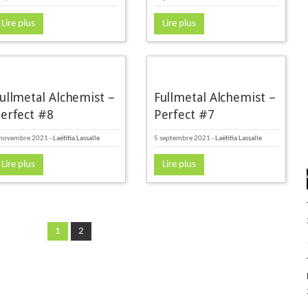
Lire plus
Lire plus
ullmetal Alchemist –
Fullmetal Alchemist –
erfect #8
Perfect #7
 novembre 2021
-
Laëtitia Lassalle
5 septembre 2021
-
Laëtitia Lassalle
Lire plus
Lire plus
1
2