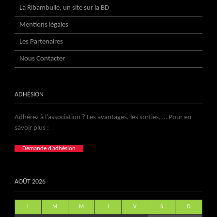
La Ribambulle, un site sur la BD
Mentions légales
Les Partenaires
Nous Contacter
ADHÉSION
Adhérez à l’association ? Les avantages, les sorties, … Pour en
savoir plus :
Demande d’adhésion
AOÛT 2026
L
M
M
J
V
S
D