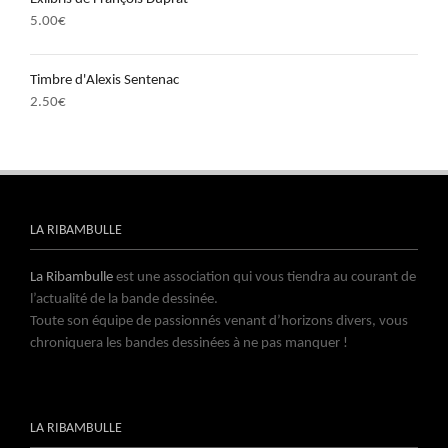
5.00
€
Timbre d'Alexis Sentenac
2.50
€
LA RIBAMBULLE
La Ribambulle
est une association qui vous tiendra au courant de
l’actualité de la bande dessinée.
Toute son équipe de passionnés venant d’horizons divers, vous
chroniquera les bandes dessinées à ne pas manquer !
LA RIBAMBULLE