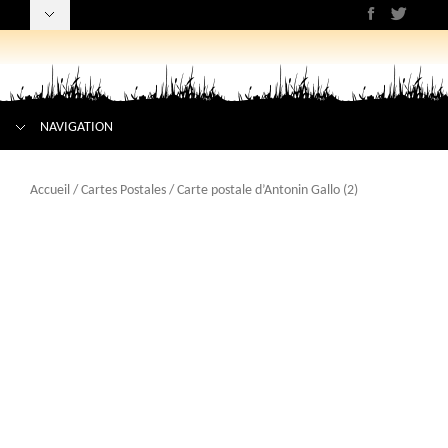
NAVIGATION
Accueil
/
Cartes Postales
/ Carte postale d’Antonin Gallo (2)