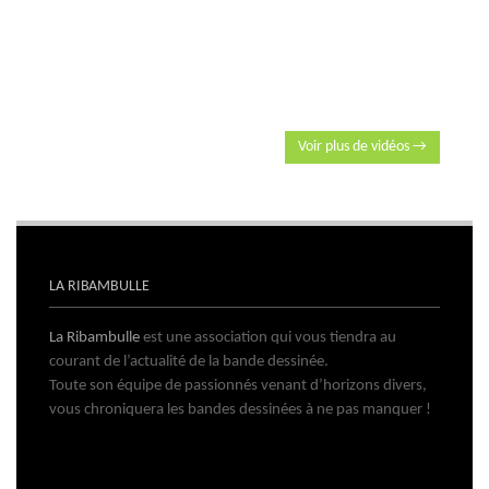
Voir plus de vidéos →
LA RIBAMBULLE
La Ribambulle
est une association qui vous tiendra au
courant de l’actualité de la bande dessinée.
Toute son équipe de passionnés venant d’horizons divers,
vous chroniquera les bandes dessinées à ne pas manquer !