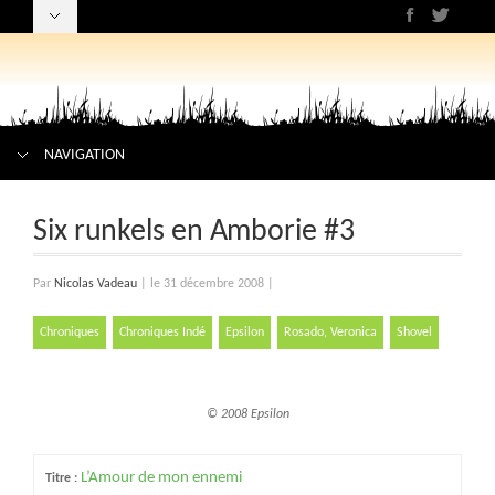
NAVIGATION
Six runkels en Amborie #3
Par
Nicolas Vadeau
|
le 31 décembre 2008
|
Chroniques
Chroniques Indé
Epsilon
Rosado, Veronica
Shovel
© 2008 Epsilon
L’Amour de mon ennemi
Titre :