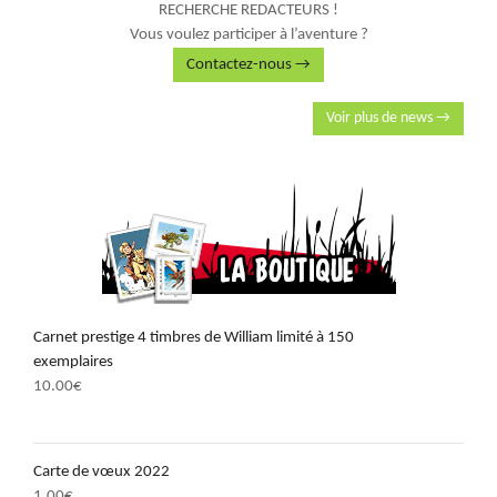
RECHERCHE REDACTEURS !
Vous voulez participer à l’aventure ?
Contactez-nous →
Voir plus de news →
Carnet prestige 4 timbres de William limité à 150
exemplaires
10.00
€
Carte de vœux 2022
1.00
€