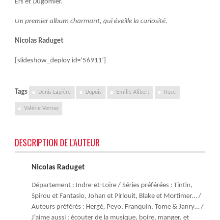
Ers et Dugomier.
Un premier album charmant, qui éveille la curiosité.
Nicolas Raduget
[slideshow_deploy id=’56911′]
Tags
Denis Lapière
Dupuis
Emilie Alibert
Rose
Valérie Vernay
DESCRIPTION DE L'AUTEUR
Nicolas Raduget
Département : Indre-et-Loire / Séries préférées : Tintin,
Spirou et Fantasio, Johan et Pirlouit, Blake et Mortimer… /
Auteurs préférés : Hergé, Peyo, Franquin, Tome & Janry… /
J’aime aussi : écouter de la musique, boire, manger, et