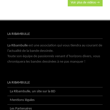
Voir plus de vidéos →
LA RIBAMBULLE
La Ribambulle
est une association qui vous tiendra au courant de
l’actualité de la bande dessinée.
Toute son équipe de passionnés venant d’horizons divers, vous
chroniquera les bandes dessinées à ne pas manquer !
LA RIBAMBULLE
La Ribambulle, un site sur la BD
Mentions légales
Les Partenaires