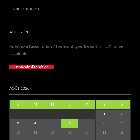
Nous Contacter
ADHÉSION
Adhérez à l’association ? Les avantages, les sorties, … Pour en
savoir plus :
Demande d’adhésion
AOÛT 2026
L
M
M
J
V
S
D
1
2
3
4
5
6
7
8
9
10
11
12
13
14
15
16