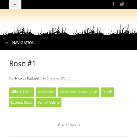
NAVIGATION
Rose #1
Par
Nicolas Raduget
|
le 6 février 2017
|
Alibert, Emilie
Chroniques
Chroniques Franco-belge
Dupuis
Lapière, Denis
Vernay, Valérie
© 2017 Dupuis