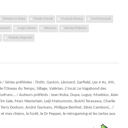
Etienne Le Roux
Fluide Glacial
François Boucq
Fred Remuzat
Connard
Luigi Critone
Merwan
Nicolaï Pinheiro
Virginie Augustin
Séries préférées : Tintin, Gaston, Léonard, Garfield, Les 4 As, XIII,
 l’Oiseau du Temps, Sillage, Valérian, L’Incal, Le Vagabond des
, Lefranc… / Auteurs préférés : Jean Roba, Dupa, Luguy, Moebius, Alan
m Sale, Marc Wasterlain, Leiji Matsumoto, Buichi Terasawa, Charlie
 Terry Dodson, André Taymans, Philippe Berthet, Silvio Camboni… /
 et mes chiens, la forêt, le Dr Pepper, le retrogaming et les tartes aux