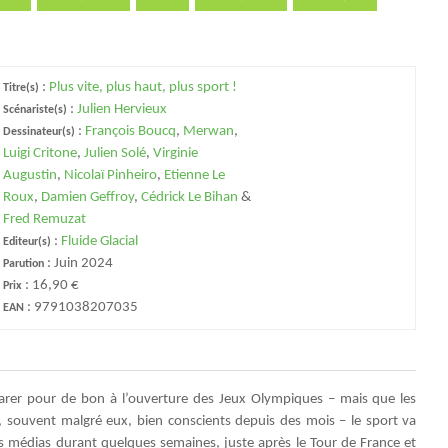
:
Plus vite, plus haut, plus sport !
Titre(s)
:
Julien Hervieux
Scénariste(s)
:
François Boucq
,
Merwan
,
Dessinateur(s)
Luigi Critone
,
Julien Solé
,
Virginie
Augustin
,
Nicolaï Pinheiro
,
Etienne Le
Roux
,
Damien Geffroy
,
Cédrick Le Bihan
&
Fred Remuzat
:
Fluide Glacial
Editeur(s)
:
Juin 2024
Parution
:
16,90 €
Prix
:
9791038207035
EAN
rer pour de bon à l’ouverture des Jeux Olympiques – mais que les
t, souvent malgré eux, bien conscients depuis des mois – le sport va
 médias durant quelques semaines, juste après le Tour de France et