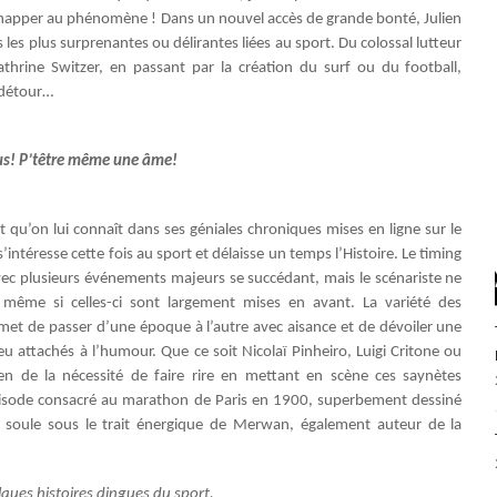
 d’échapper au phénomène ! Dans un nouvel accès de grande bonté, Julien
 les plus surprenantes ou délirantes liées au sport. Du colossal lutteur
hrine Switzer, en passant par la création du surf ou du football,
 détour…
us! P’têtre même une âme!
 qu’on lui connaît dans ses géniales chroniques mises en ligne sur le
intéresse cette fois au sport et délaisse un temps l’Histoire. Le timing
ec plusieurs événements majeurs se succédant, mais le scénariste ne
, même si celles-ci sont largement mises en avant. La variété des
et de passer d’une époque à l’autre avec aisance et de dévoiler une
peu attachés à l’humour. Que ce soit Nicolaï Pinheiro, Luigi Critone ou
en de la nécessité de faire rire en mettant en scène ces saynètes
’épisode consacré au marathon de Paris en 1900, superbement dessiné
 soule sous le trait énergique de Merwan, également auteur de la
ques histoires dingues du sport.