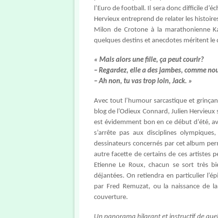
l’Euro de football. Il sera donc difficile
Hervieux entreprend de relater les histoires
Milon de Crotone à la marathonienne Kat
quelques destins et anecdotes méritent le
« Mais alors une fille, ça peut courir?
– Regardez, elle a des jambes, comme no
– Ah non, tu vas trop loin, Jack. »
Avec tout l’humour sarcastique et grinçant
blog de l’Odieux Connard, Julien Hervieux s’
est évidemment bon en ce début d’été, av
s’arrête pas aux disciplines olympiques
dessinateurs concernés par cet album perm
autre facette de certains de ces artistes 
Etienne Le Roux, chacun se sort très bi
déjantées. On retiendra en particulier l
par Fred Remuzat, ou la naissance de la
couverture.
Un panorama hilarant et instructif de quel