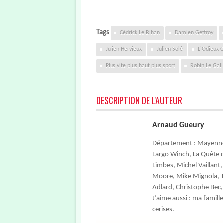
Tags
Cédrick Le Bihan
Damien Geffroy
Julien Hervieux
Julien Solé
L'Odieux 
Plus vite plus haut plus sport
Robin Le Gall
DESCRIPTION DE L'AUTEUR
Arnaud Gueury
Département : Mayenne / 
Largo Winch, La Quête de
Limbes, Michel Vaillant
Moore, Mike Mignola, Ti
Adlard, Christophe Bec,
J’aime aussi : ma famille
cerises.