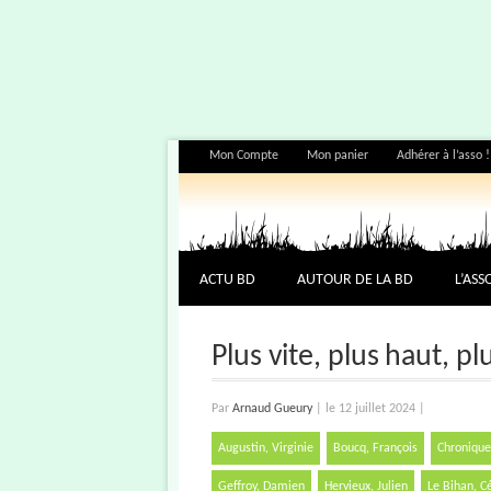
Mon Compte
Mon panier
Adhérer à l’asso !
ACTU BD
AUTOUR DE LA BD
L’ASS
Plus vite, plus haut, pl
Par
Arnaud Gueury
|
le 12 juillet 2024
|
Augustin, Virginie
Boucq, François
Chronique
Geffroy, Damien
Hervieux, Julien
Le Bihan, C