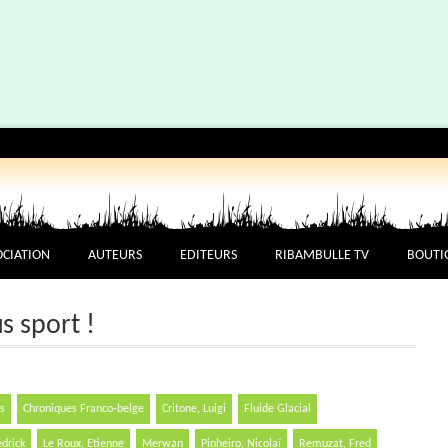
OCIATION
AUTEURS
EDITEURS
RIBAMBULLE TV
BOUTI
us sport !
s
Chroniques Franco-belge
Critone, Luigi
Fluide Glacial
édrick
Le Roux, Etienne
Merwan
Pinheiro, Nicolaï
Remuzat, Fred