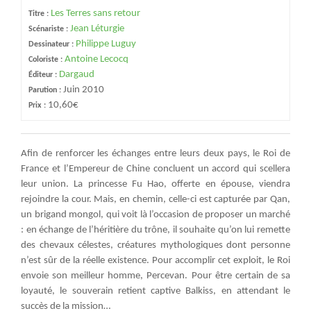
Les Terres sans retour
Titre :
Jean Léturgie
Scénariste :
Philippe Luguy
Dessinateur :
Antoine Lecocq
Coloriste :
Dargaud
Éditeur :
Juin 2010
Parution :
10,60€
Prix :
Afin de renforcer les échanges entre leurs deux pays, le Roi de
France et l’Empereur de Chine concluent un accord qui scellera
leur union. La princesse Fu Hao, offerte en épouse, viendra
rejoindre la cour. Mais, en chemin, celle-ci est capturée par Qan,
un brigand mongol, qui voit là l’occasion de proposer un marché
: en échange de l’héritière du trône, il souhaite qu’on lui remette
des chevaux célestes, créatures mythologiques dont personne
n’est sûr de la réelle existence. Pour accomplir cet exploit, le Roi
envoie son meilleur homme, Percevan. Pour être certain de sa
loyauté, le souverain retient captive Balkiss, en attendant le
succès de la mission…