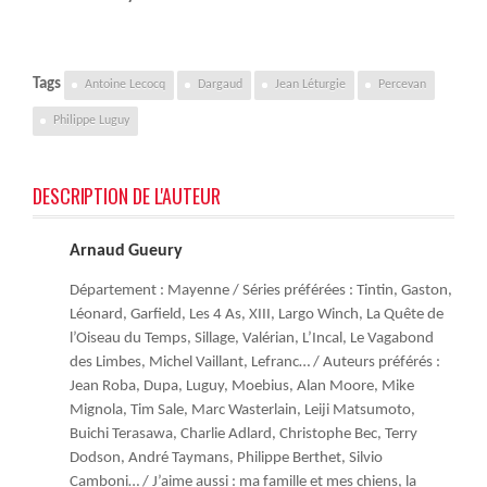
Tags
Antoine Lecocq
Dargaud
Jean Léturgie
Percevan
Philippe Luguy
DESCRIPTION DE L'AUTEUR
Arnaud Gueury
Département : Mayenne / Séries préférées : Tintin, Gaston,
Léonard, Garfield, Les 4 As, XIII, Largo Winch, La Quête de
l’Oiseau du Temps, Sillage, Valérian, L’Incal, Le Vagabond
des Limbes, Michel Vaillant, Lefranc… / Auteurs préférés :
Jean Roba, Dupa, Luguy, Moebius, Alan Moore, Mike
Mignola, Tim Sale, Marc Wasterlain, Leiji Matsumoto,
Buichi Terasawa, Charlie Adlard, Christophe Bec, Terry
Dodson, André Taymans, Philippe Berthet, Silvio
Camboni… / J’aime aussi : ma famille et mes chiens, la