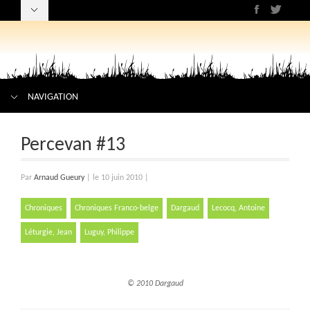
NAVIGATION
Percevan #13
Par
Arnaud Gueury
|
le 10 juin 2010
|
Chroniques
Chroniques Franco-belge
Dargaud
Lecocq, Antoine
Léturgie, Jean
Luguy, Philippe
© 2010 Dargaud