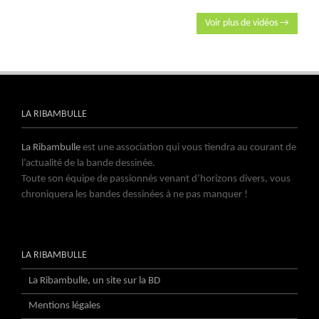
Voir plus de vidéos →
LA RIBAMBULLE
La Ribambulle
est une association qui vous tiendra au courant de
l’actualité de la bande dessinée.
Toute son équipe de passionnés venant d’horizons divers, vous
chroniquera les bandes dessinées à ne pas manquer !
LA RIBAMBULLE
La Ribambulle, un site sur la BD
Mentions légales