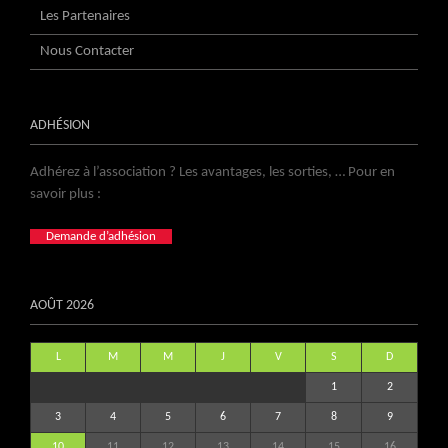
Les Partenaires
Nous Contacter
ADHÉSION
Adhérez à l’association ? Les avantages, les sorties, … Pour en
savoir plus :
Demande d’adhésion
AOÛT 2026
L
M
M
J
V
S
D
1
2
3
4
5
6
7
8
9
10
11
12
13
14
15
16