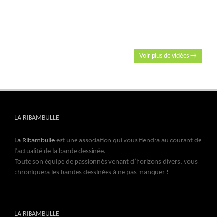
Voir plus de vidéos →
LA RIBAMBULLE
La Ribambulle
est une association qui vous tiendra au courant de
l’actualité de la bande dessinée.
Toute son équipe de passionnés venant d’horizons divers, vous
chroniquera les bandes dessinées à ne pas manquer !
LA RIBAMBULLE