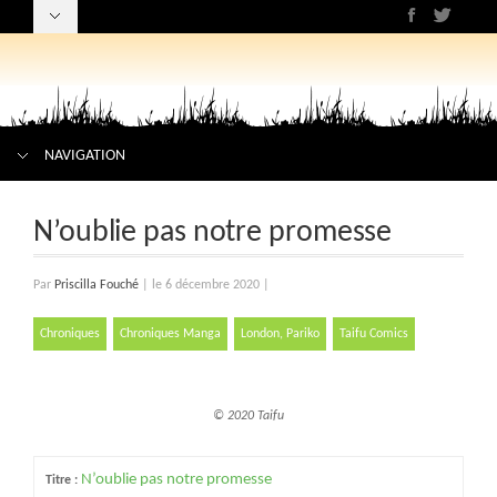
NAVIGATION
N’oublie pas notre promesse
Par
Priscilla Fouché
|
le 6 décembre 2020
|
Chroniques
Chroniques Manga
London, Pariko
Taifu Comics
© 2020 Taifu
N’oublie pas notre promesse
Titre :