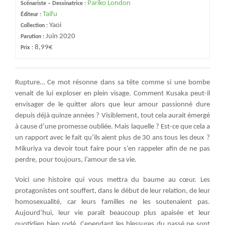
Pariko London
Scénariste – Dessinatrice :
Taifu
Éditeur :
Yaoi
Collection :
Juin 2020
Parution :
8,99€
Prix :
Rupture… Ce mot résonne dans sa tête comme si une bombe
venait de lui exploser en plein visage. Comment Kusaka peut-il
envisager de le quitter alors que leur amour passionné dure
depuis déjà quinze années ? Visiblement, tout cela aurait émergé
à cause d’une promesse oubliée. Mais laquelle ? Est-ce que cela a
un rapport avec le fait qu’ils aient plus de 30 ans tous les deux ?
Mikuriya va devoir tout faire pour s’en rappeler afin de ne pas
perdre, pour toujours, l’amour de sa vie.
Voici une histoire qui vous mettra du baume au cœur. Les
protagonistes ont souffert, dans le début de leur relation, de leur
homosexualité, car leurs familles ne les soutenaient pas.
Aujourd’hui, leur vie paraît beaucoup plus apaisée et leur
quotidien bien rodé. Cependant les blessures du passé ne sont