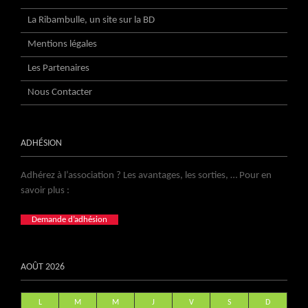
La Ribambulle, un site sur la BD
Mentions légales
Les Partenaires
Nous Contacter
ADHÉSION
Adhérez à l’association ? Les avantages, les sorties, … Pour en
savoir plus :
Demande d’adhésion
AOÛT 2026
L
M
M
J
V
S
D