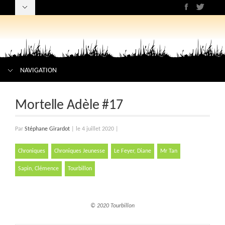
NAVIGATION
Mortelle Adèle #17
Par
Stéphane Girardot
|
le 4 juillet 2020
|
Chroniques
Chroniques Jeunesse
Le Feyer, Diane
Mr Tan
Sapin, Clémence
Tourbillon
© 2020 Tourbillon