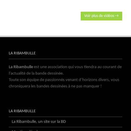
Voir plus de vidéos →
LA RIBAMBULLE
La Ribambulle
est une association qui vous tiendra au courant de
l’actualité de la bande dessinée.
Toute son équipe de passionnés venant d’horizons divers, vous
chroniquera les bandes dessinées à ne pas manquer !
LA RIBAMBULLE
La Ribambulle, un site sur la BD