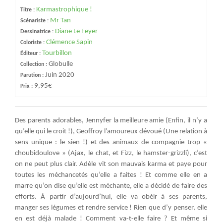
Karmastrophique !
Titre :
Mr Tan
Scénariste :
Diane Le Feyer
Dessinatrice :
Clémence Sapin
Coloriste :
Tourbillon
Éditeur :
Globulle
Collection :
Juin 2020
Parution :
9,95€
Prix :
Des parents adorables, Jennyfer la meilleure amie (Enfin, il n’y a
qu’elle qui le croit !), Geoffroy l’amoureux dévoué (Une relation à
sens unique : le sien !) et des animaux de compagnie trop «
choubidoulove » (Ajax, le chat, et Fizz, le hamster-grizzli), c’est
on ne peut plus clair. Adèle vit son mauvais karma et paye pour
toutes les méchancetés qu’elle a faites ! Et comme elle en a
marre qu’on dise qu’elle est méchante, elle a décidé de faire des
efforts. À partir d’aujourd’hui, elle va obéir à ses parents,
manger ses légumes et rendre service ! Rien que d’y penser, elle
en est déjà malade ! Comment va-t-elle faire ? Et même si