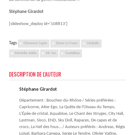
Stéphane Girardot
[slideshow_deploy id=’108813′]
Tags
Clémence Sapin
Diane Le Feyer
Globulle
Mortelle Adèle
Mr Tan
Tourbillon
DESCRIPTION DE L'AUTEUR
Stéphane Girardot
Département : Bouches-du-Rhône / Séries préférées :
Capricorne, Alter Ego, La Quête de l’Oiseau du Temps,
L’Épée de cristal, Aquablue, Le Chant des Stryges, City Hall,
Lastman, Sisco, END, Sky Doll, Rapaces, De capes et de
crocs, La Nef des fous… / Auteurs préférés : Andreas, Régis
Loisel, Barbara Canepa, Serge Le Tendre, Olivier Vatine,