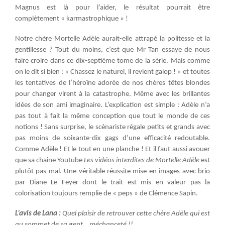
Magnus est là pour l’aider, le résultat pourrait être
complètement « karmastrophique » !
Notre chère Mortelle Adèle aurait-elle attrapé la politesse et la
gentillesse ? Tout du moins, c’est que Mr Tan essaye de nous
faire croire dans ce dix-septième tome de la série. Mais comme
on le dit si bien : « Chassez le naturel, il revient galop ! » et toutes
les tentatives de l’héroïne adorée de nos chères têtes blondes
pour changer virent à la catastrophe. Même avec les brillantes
idées de son ami imaginaire. L’explication est simple : Adèle n’a
pas tout à fait la même conception que tout le monde de ces
notions ! Sans surprise, le scénariste régale petits et grands avec
pas moins de soixante-dix gags d’une efficacité redoutable.
Comme Adèle ! Et le tout en une planche ! Et il faut aussi avouer
que sa chaîne Youtube
Les vidéos interdites de Mortelle Adèle
est
plutôt pas mal. Une véritable réussite mise en images avec brio
par Diane Le Feyer dont le trait est mis en valeur pas la
colorisation toujours remplie de « peps » de Clémence Sapin.
L’avis de Lana :
Quel plaisir de retrouver cette chère Adèle qui est
au sommet de sa gent… méchanceté !!