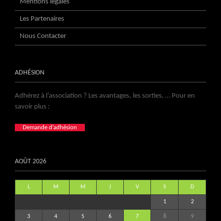
Mentions légales
Les Partenaires
Nous Contacter
ADHÉSION
Adhérez à l’association ? Les avantages, les sorties, … Pour en
savoir plus :
Demande d’adhésion
AOÛT 2026
L
M
M
J
V
S
D
1
2
3
4
5
6
7
8
9