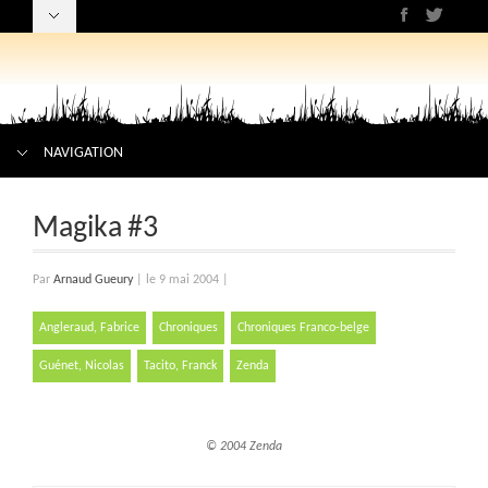
NAVIGATION
Magika #3
Par
Arnaud Gueury
|
le 9 mai 2004
|
Angleraud, Fabrice
Chroniques
Chroniques Franco-belge
Guénet, Nicolas
Tacito, Franck
Zenda
© 2004 Zenda