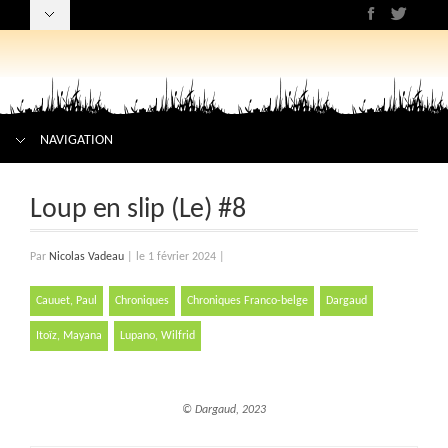
NAVIGATION
Loup en slip (Le) #8
Par
Nicolas Vadeau
|
le 1 février 2024
|
Cauuet, Paul
Chroniques
Chroniques Franco-belge
Dargaud
Itoïz, Mayana
Lupano, Wilfrid
© Dargaud, 2023