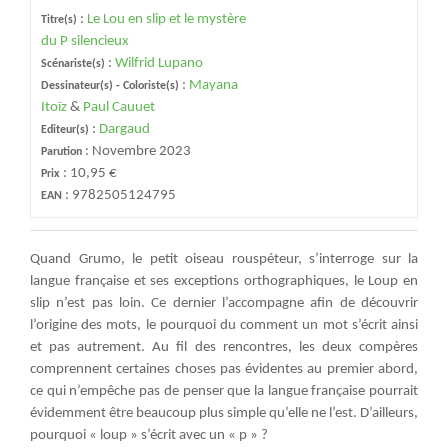
:
Le Lou en slip et le mystère
Titre(s)
du P silencieux
:
Wilfrid Lupano
Scénariste(s)
:
Mayana
Dessinateur(s) - Coloriste(s)
Itoïz
&
Paul Cauuet
:
Dargaud
Editeur(s)
:
Novembre 2023
Parution
:
10,95 €
Prix
:
9782505124795
EAN
Quand Grumo, le petit oiseau rouspéteur, s’interroge sur la
langue française et ses exceptions orthographiques, le Loup en
slip n’est pas loin. Ce dernier l’accompagne afin de découvrir
l’origine des mots, le pourquoi du comment un mot s’écrit ainsi
et pas autrement. Au fil des rencontres, les deux compères
comprennent certaines choses pas évidentes au premier abord,
ce qui n’empêche pas de penser que la langue française pourrait
évidemment être beaucoup plus simple qu’elle ne l’est. D’ailleurs,
pourquoi « loup » s’écrit avec un « p » ?