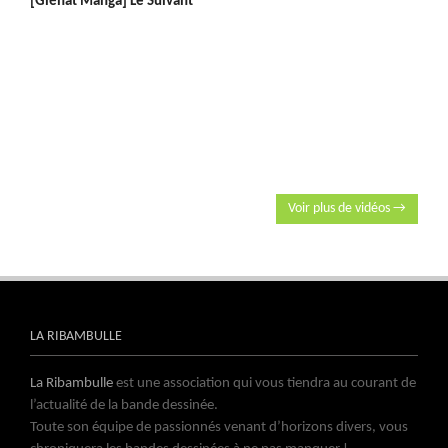
[Glénat Manga] Le Suivant
Voir plus de vidéos →
LA RIBAMBULLE
La Ribambulle
est une association qui vous tiendra au courant de
l’actualité de la bande dessinée.
Toute son équipe de passionnés venant d’horizons divers, vous