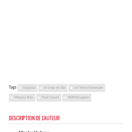
Tags
Dargaud
Le Loup en slip
Les Vieux fourneaux
Mayana Itoïz
Paul Cauuet
Wilfrid Lupano
DESCRIPTION DE L'AUTEUR