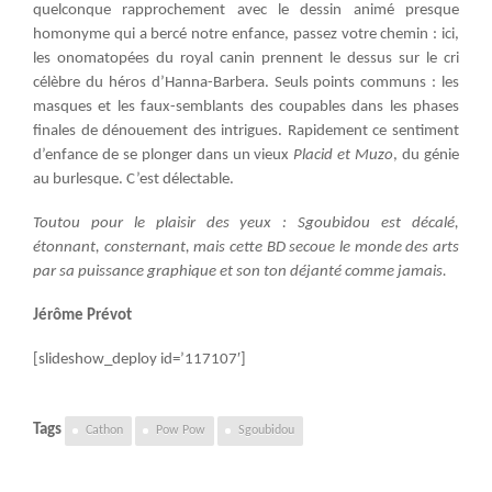
quelconque rapprochement avec le dessin animé presque
homonyme qui a bercé notre enfance, passez votre chemin : ici,
les onomatopées du royal canin prennent le dessus sur le cri
célèbre du héros d’Hanna-Barbera. Seuls points communs : les
masques et les faux-semblants des coupables dans les phases
finales de dénouement des intrigues. Rapidement ce sentiment
d’enfance de se plonger dans un vieux
Placid et Muzo
, du génie
au burlesque. C’est délectable.
Toutou pour le plaisir des yeux : Sgoubidou est décalé,
étonnant, consternant, mais cette BD secoue le monde des arts
par sa puissance graphique et son ton déjanté comme jamais.
Jérôme Prévot
[slideshow_deploy id=’117107′]
Tags
Cathon
Pow Pow
Sgoubidou