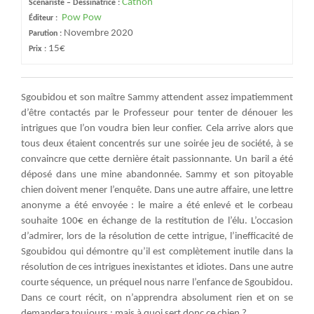
Cathon
Scénariste – Dessinatrice :
Pow Pow
Éditeur :
Novembre 2020
Parution :
15€
Prix :
Sgoubidou et son maître Sammy attendent assez impatiemment
d’être contactés par le Professeur pour tenter de dénouer les
intrigues que l’on voudra bien leur confier. Cela arrive alors que
tous deux étaient concentrés sur une soirée jeu de société, à se
convaincre que cette dernière était passionnante. Un baril a été
déposé dans une mine abandonnée. Sammy et son pitoyable
chien doivent mener l’enquête. Dans une autre affaire, une lettre
anonyme a été envoyée : le maire a été enlevé et le corbeau
souhaite 100€ en échange de la restitution de l’élu. L’occasion
d’admirer, lors de la résolution de cette intrigue, l’inefficacité de
Sgoubidou qui démontre qu’il est complètement inutile dans la
résolution de ces intrigues inexistantes et idiotes. Dans une autre
courte séquence, un préquel nous narre l’enfance de Sgoubidou.
Dans ce court récit, on n’apprendra absolument rien et on se
demandera toujours : mais à quoi sert donc ce chien ?