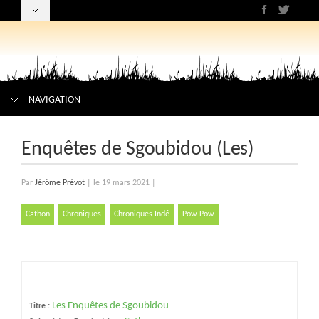
NAVIGATION
Enquêtes de Sgoubidou (Les)
Par
Jérôme Prévot
|
le 19 mars 2021
|
Cathon
Chroniques
Chroniques Indé
Pow Pow
Les Enquêtes de Sgoubidou
Titre :