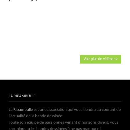
Voir plus de vidéos →
LA RIBAMBULLE
La Ribambulle
est une association qui vous tiendra au courant de
l’actualité de la bande dessinée.
Toute son équipe de passionnés venant d’horizons divers, vous
chroniquera les bandes dessinées à ne pas manquer !