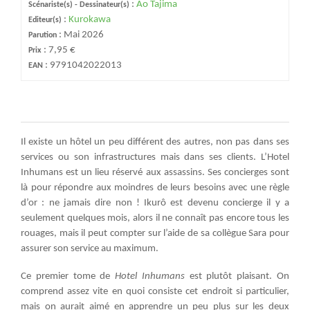
:
Ao Tajima
Scénariste(s) - Dessinateur(s)
:
Kurokawa
Editeur(s)
:
Mai 2026
Parution
:
7,95 €
Prix
:
9791042022013
EAN
Il existe un hôtel un peu différent des autres, non pas dans ses
services ou son infrastructures mais dans ses clients. L’Hotel
Inhumans est un lieu réservé aux assassins. Ses concierges sont
là pour répondre aux moindres de leurs besoins avec une règle
d’or : ne jamais dire non ! Ikurô est devenu concierge il y a
seulement quelques mois, alors il ne connaît pas encore tous les
rouages, mais il peut compter sur l’aide de sa collègue Sara pour
assurer son service au maximum.
Ce premier tome de
Hotel Inhumans
est plutôt plaisant. On
comprend assez vite en quoi consiste cet endroit si particulier,
mais on aurait aimé en apprendre un peu plus sur les deux