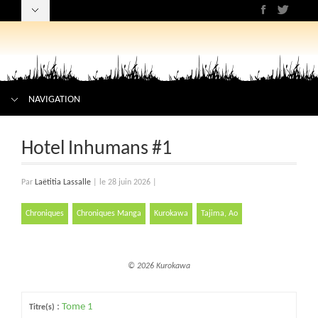
NAVIGATION
Hotel Inhumans #1
Par
Laëtitia Lassalle
|
le 28 juin 2026
|
Chroniques
Chroniques Manga
Kurokawa
Tajima, Ao
© 2026 Kurokawa
:
Tome 1
Titre(s)