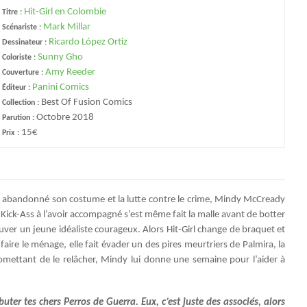
Hit-Girl en Colombie
Titre :
Mark Millar
Scénariste :
Ricardo López Ortiz
Dessinateur :
Sunny Gho
Coloriste :
Amy Reeder
Couverture :
Panini Comics
Éditeur :
Best Of Fusion Comics
Collection :
Octobre 2018
Parution :
15€
Prix :
t abandonné son costume et la lutte contre le crime, Mindy McCready
Kick-Ass à l’avoir accompagné s’est même fait la malle avant de botter
rouver un jeune idéaliste courageux. Alors Hit-Girl change de braquet et
aire le ménage, elle fait évader un des pires meurtriers de Palmira, la
omettant de le relâcher, Mindy lui donne une semaine pour l’aider à
 buter tes chers Perros de Guerra. Eux, c’est juste des associés, alors