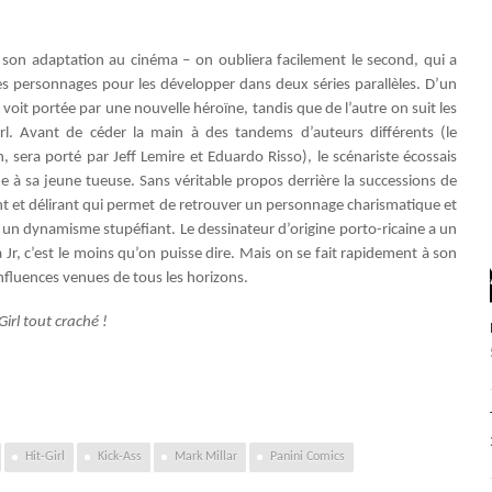
son adaptation au cinéma – on oubliera facilement le second, qui a
ses personnages pour les développer dans deux séries parallèles. D’un
 voit portée par une nouvelle héroïne, tandis que de l’autre on suit les
Girl. Avant de céder la main à des tandems d’auteurs différents (le
 sera porté par Jeff Lemire et Eduardo Risso), le scénariste écossais
e à sa jeune tueuse. Sans véritable propos derrière la successions de
nt et délirant qui permet de retrouver un personnage charismatique et
e un dynamisme stupéfiant. Le dessinateur d’origine porto-ricaine a un
a Jr, c’est le moins qu’on puisse dire. Mais on se fait rapidement à son
nfluences venues de tous les horizons.
Girl tout craché !
Hit-Girl
Kick-Ass
Mark Millar
Panini Comics