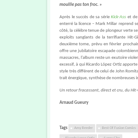
mouille pas ton froc. »
Après le succès de sa série
Kick-Ass
et de 
enterré la licence – Mark Millar reprend 
côté, la célèbre tenue de plongeur verte se
exploits sanglants de la terrifiante Hit-
deuxième tome, prévu en février prochain,
offre une jubilatoire escapade colombienn
massacres, l’album reste un exutoire viole
excessif, à qui Ricardo López Ortiz apport
style très différent de celui de John Romit
trait énergique, synthèse de nombreuses i
Un retour fracassant, direct et cru, du Hit-
Arnaud Gueury
Tags
Amy Reeder
Best Of Fusion Comics