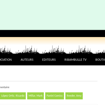
OCIATION
AUTEURS
EDITEURS
RIBAMBULLE TV
BOUTI
entaire
López Ortiz, Ricardo
Millar, Mark
Panini Comics
Reeder, Amy