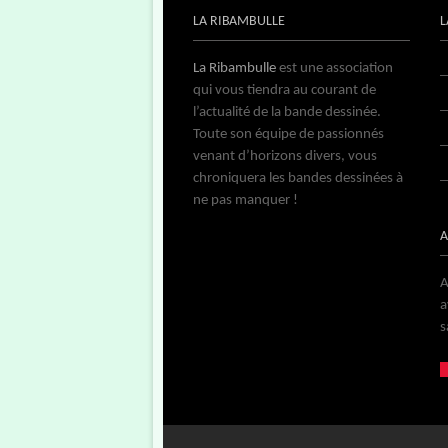
LA RIBAMBULLE
L
La Ribambulle
est une association
qui vous tiendra au courant de
l’actualité de la bande dessinée.
Toute son équipe de passionnés
venant d’horizons divers, vous
chroniquera les bandes dessinées à
ne pas manquer !
A
A
a
s