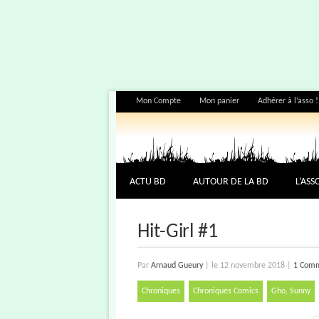
Mon Compte
Mon panier
Adhérer à l’asso !
ACTU BD
AUTOUR DE LA BD
L’ASS
Hit-Girl #1
Par
Arnaud Gueury
|
le 12 novembre 2018
|
1 Comm
Chroniques
Chroniques Comics
Gho, Sunny