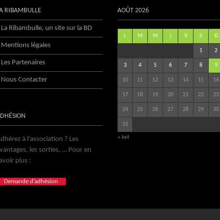
A RIBAMBULLE
AOÛT 2026
La Ribambulle, un site sur la BD
L
M
M
J
V
S
D
Mentions légales
1
2
Les Partenaires
3
4
5
6
7
8
9
Nous Contacter
10
11
12
13
14
15
16
17
18
19
20
21
22
23
24
25
26
27
28
29
30
DHÉSION
31
« Juil
dhérez à l’association ? Les
vantages, les sorties, … Pour en
avoir plus :
Demande d’adhésion