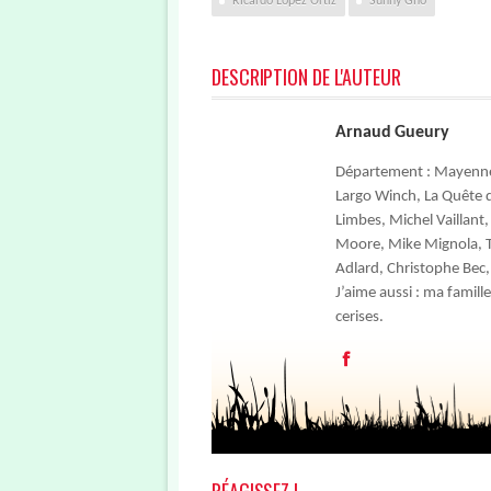
Ricardo Lopez Ortiz
Sunny Gho
DESCRIPTION DE L'AUTEUR
Arnaud Gueury
Département : Mayenne / 
Largo Winch, La Quête de
Limbes, Michel Vaillant
Moore, Mike Mignola, Ti
Adlard, Christophe Bec,
J’aime aussi : ma famille
cerises.