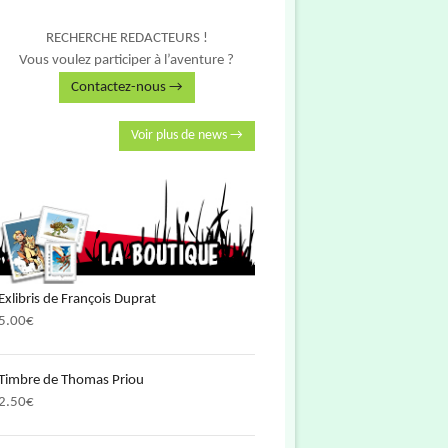
RECHERCHE REDACTEURS !
Vous voulez participer à l’aventure ?
Contactez-nous →
Voir plus de news →
Exlibris de François Duprat
5.00
€
Timbre de Thomas Priou
2.50
€