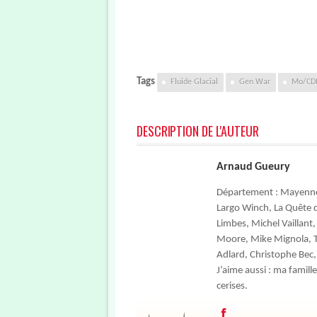
Tags
Fluide Glacial
Gen War
Mo/C
DESCRIPTION DE L'AUTEUR
Arnaud Gueury
Département : Mayenne / 
Largo Winch, La Quête de
Limbes, Michel Vaillant
Moore, Mike Mignola, Ti
Adlard, Christophe Bec,
J’aime aussi : ma famille
cerises.