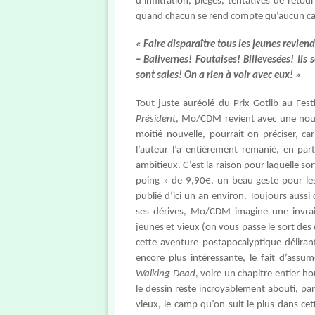
d’infiltration, pièges, tentatives de ret
quand chacun se rend compte qu’aucun camp
« Faire disparaître tous les jeunes revien
– Balivernes! Foutaises! Billevesées! Ils se
sont sales! On a rien à voir avec eux! »
Tout juste auréolé du Prix Gotlib au Fest
Président
, Mo/CDM revient avec une nouve
moitié nouvelle, pourrait-on préciser, ca
l’auteur l’a entièrement remanié, en par
ambitieux. C’est la raison pour laquelle s
poing » de 9,90€, un beau geste pour les 
publié d’ici un an environ. Toujours aussi
ses dérives, Mo/CDM imagine une invrais
jeunes et vieux (on vous passe le sort des
cette aventure postapocalyptique délirant
encore plus intéressante, le fait d’assum
Walking Dead
, voire un chapitre entier
le dessin reste incroyablement abouti, pa
vieux, le camp qu’on suit le plus dans cett