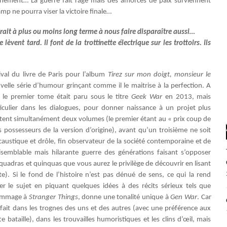
ournement… La guerre fait rage mais des amorces de paix surviennent
 ne pourra viser la victoire finale…
drait à plus ou moins long terme à nous faire disparaître aussi…
 lèvent tard. Il font de la trottinette électrique sur les trottoirs. Ils
ival du livre de Paris pour l’album
Tirez sur mon doigt, monsieur le
lle série d’humour grinçant comme il le maitrise à la perfection. A
r le premier tome était paru sous le titre
Geek War
en 2013, mais
ticulier dans les dialogues, pour donner naissance à un projet plus
ortent simultanément deux volumes (le premier étant au « prix coup de
possesseurs de la version d’origine), avant qu’un troisième ne soit
 caustique et drôle, fin observateur de la société contemporaine et de
emblable mais hilarante guerre des générations faisant s’opposer
 quadras et quinquas que vous aurez le privilège de découvrir en lisant
e). Si le fond de l’histoire n’est pas dénué de sens, ce qui la rend
er le sujet en piquant quelques idées à des récits sérieux tels que
 hommage à
Stranger Things
, donne une tonalité unique à
Gen War
. Car
rfait dans les trognes des uns et des autres (avec une préférence aux
e bataille), dans les trouvailles humoristiques et les clins d’œil, mais