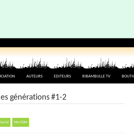
OCIATION
AUTEURS
EDITEURS
RIBAMBULLE TV
BOUTI
es générations #1-2
Glacial
Mo/CDM