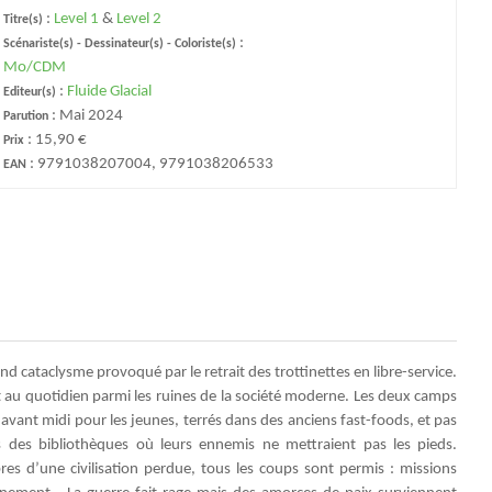
:
Level 1
&
Level 2
Titre(s)
:
Scénariste(s) - Dessinateur(s) - Coloriste(s)
Mo/CDM
:
Fluide Glacial
Editeur(s)
:
Mai 2024
Parution
:
15,90 €
Prix
:
9791038207004, 9791038206533
EAN
d cataclysme provoqué par le retrait des trottinettes en libre-service.
au quotidien parmi les ruines de la société moderne. Les deux camps
avant midi pour les jeunes, terrés dans des anciens fast-foods, et pas
 des bibliothèques où leurs ennemis ne mettraient pas les pieds.
es d’une civilisation perdue, tous les coups sont permis : missions