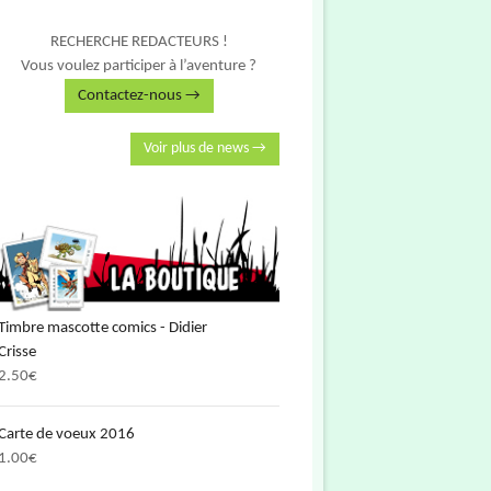
RECHERCHE REDACTEURS !
Vous voulez participer à l’aventure ?
Contactez-nous →
Voir plus de news →
Timbre mascotte comics - Didier
Crisse
2.50
€
Carte de voeux 2016
1.00
€