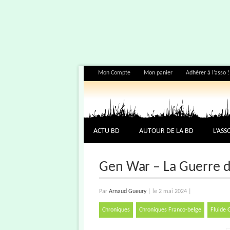
Mon Compte
Mon panier
Adhérer à l’asso !
ACTU BD
AUTOUR DE LA BD
L’ASS
Gen War – La Guerre d
Par
Arnaud Gueury
|
le 2 mai 2024
|
Chroniques
Chroniques Franco-belge
Fluide 