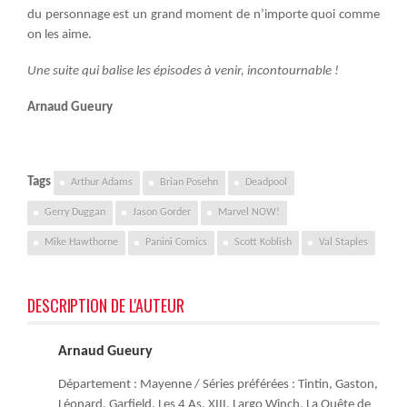
du personnage est un grand moment de n’importe quoi comme
on les aime.
Une suite qui balise les épisodes à venir, incontournable !
Arnaud Gueury
Tags
Arthur Adams
Brian Posehn
Deadpool
Gerry Duggan
Jason Gorder
Marvel NOW!
Mike Hawthorne
Panini Comics
Scott Koblish
Val Staples
DESCRIPTION DE L'AUTEUR
Arnaud Gueury
Département : Mayenne / Séries préférées : Tintin, Gaston,
Léonard, Garfield, Les 4 As, XIII, Largo Winch, La Quête de