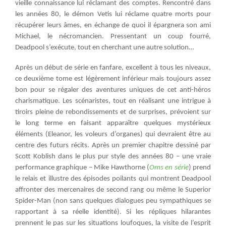
vieille connaissance lui réclamant des comptes. Rencontré dans
les années 80, le démon Vetis lui réclame quatre morts pour
récupérer leurs âmes, en échange de quoi il épargnera son ami
Michael, le nécromancien. Pressentant un coup fourré,
Deadpool s’exécute, tout en cherchant une autre solution…
Après un début de série en fanfare, excellent à tous les niveaux,
ce deuxième tome est légèrement inférieur mais toujours assez
bon pour se régaler des aventures uniques de cet anti-héros
charismatique. Les scénaristes, tout en réalisant une intrigue à
tiroirs pleine de rebondissements et de surprises, prévoient sur
le long terme en faisant apparaître quelques mystérieux
éléments (Eleanor, les voleurs d’organes) qui devraient être au
centre des futurs récits. Après un premier chapitre dessiné par
Scott Koblish dans le plus pur style des années 80 – une vraie
performance graphique – Mike Hawthorne (
Oms en série
) prend
le relais et illustre des épisodes poilants qui montrent Deadpool
affronter des mercenaires de second rang ou même le Superior
Spider-Man (non sans quelques dialogues peu sympathiques se
rapportant à sa réelle identité). Si les répliques hilarantes
prennent le pas sur les situations loufoques, la visite de l’esprit