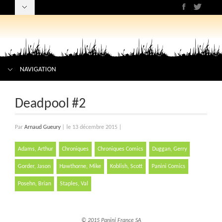
NAVIGATION
Deadpool #2
Par
Arnaud Gueury
|
le 13 décembre 2015
|
Adams, Arthur
Chroniques
Chroniques Comics
Duggan, Gerry
Gorder, Jason
Hawthorne, Mike
Koblish, Scott
Panini Comics
Posehn, Brian
Staples, Val
© 2015 Panini France SA