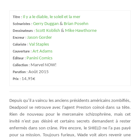
Il y a le diable, le soleil et la mer
Titre :
Gerry Duggan
&
Brian Posehn
Scénaristes :
Scott Koblish
&
Mike Hawthorne
Dessinateurs :
Jason Gorder
Encreur :
Val Staples
Coloriste :
Art Adams
Couverture :
Panini Comics
Éditeur :
Marvel NOW!
Collection :
Août 2015
Parution :
14,95€
Prix :
Depuis qu’il a vaincu les anciens présidents américains zombifiés,
Deadpool se retrouve avec l’agent Preston coincé dans sa tête.
Rien de nouveau pour le mercenaire schizophrène, mais cet
invité n’est pas désiré et certains secrets demandent à rester
enfermés dans son crâne. Pire encore, le SHIELD ne l’a pas payé
pour sa mission. Toujours furieux, Wade voit alors revenir une