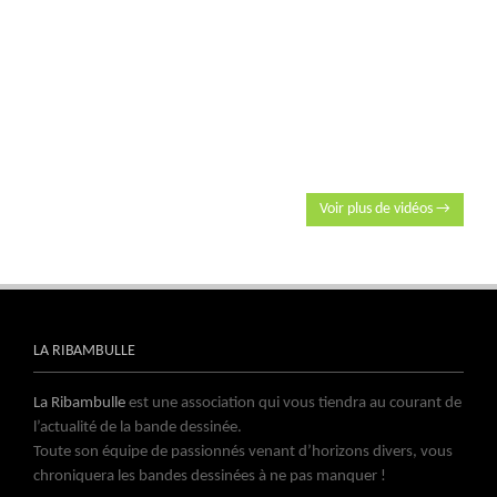
Voir plus de vidéos →
LA RIBAMBULLE
La Ribambulle
est une association qui vous tiendra au courant de
l’actualité de la bande dessinée.
Toute son équipe de passionnés venant d’horizons divers, vous
chroniquera les bandes dessinées à ne pas manquer !