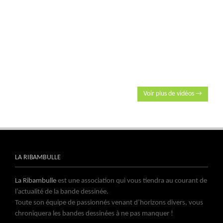
Voir plus de vidéos →
LA RIBAMBULLE
La Ribambulle
est une association qui vous tiendra au courant de
l’actualité de la bande dessinée.
Toute son équipe de passionnés venant d’horizons divers, vous
chroniquera les bandes dessinées à ne pas manquer !