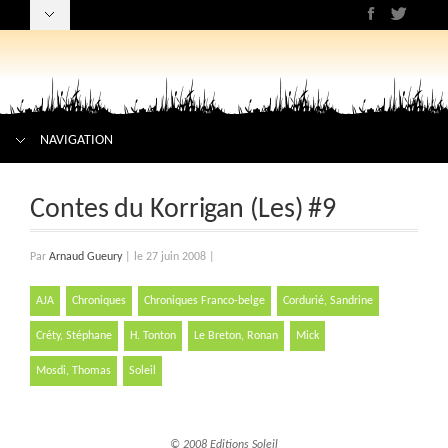
NAVIGATION
Contes du Korrigan (Les) #9
Par
Arnaud Gueury
|
le 27 juin 2008
|
AJA
Chroniques
Chroniques Franco-belge
Cordurié, Sandrine
Créty, Stéphane
H. Tonton
Le Breton, Ronan
Mick
Mosdi, Thomas
Soleil
© 2008 Editions Soleil