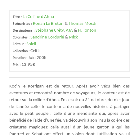
La Colline d’Ahna
Titre :
Ronan Le Breton
&
Thomas Mosdi
Scénaristes :
Stéphane Créty
,
AJA
&
H. Tonton
Dessinateurs :
Sandrine Cordurié
&
Mick
Coloristes :
Soleil
Éditeur :
Celtic
Collection :
Juin 2008
Parution :
13,95€
Prix :
Koc’h le Korrigan est de retour. Après avoir vécu bien des
aventures et rencontré nombre de voyageurs, le conteur est de
retour sur la colline d’Ahna. En ce soir du 31 octobre, dernier jour
de l’année celte, le conteur a de nouvelles histoires à partager
avec le petit peuple : celle d’une mendiante qui, après avoir
bénéficié de l’aide d’une fée, va découvrir à son insu la colère des
créatures magiques; celle aussi d’un jeune garçon à qui les
Paotred ar Sabat ont offert un violon dont l’utilisation va lui