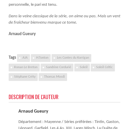
personnelle, le pari est tenu.
Dans la veine classique de la série, on aime ou pas. Mais un vent
de fraîcheur bienvenu marque ce tome.
Arnaud Gueury
Tags
AJA
H.Tonton
Les Contes du Korrigan
Ronan Le Breton
Sandrine Cordurié
Soleil
Soleil Celtic
Stéphane Créty
Thomas Mosdi
DESCRIPTION DE L'AUTEUR
Arnaud Gueury
Département : Mayenne / Séries préférées : Tintin, Gaston,
Léonard, Garfield, Les 4 As, XIII, Largo Winch, La Quête de