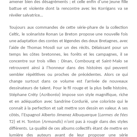
amener bien des désagréments ; et celle enfin d’une jeune fille
battue et violente dont la rencontre avec les Korrigans va se
révéler salvatrice…
Toujours aux commandes de cette série-phare de la collection
Celtic, le scénariste Ronan Le Breton propose une nouvelle fois
une adaptation des contes et légendes des deux Bretagnes, avec
l’aide de Thomas Mosdi sur un des récits. Délaissant pour un
temps les côtes bretonnes, les forêts et les campagnes, il se
concentre sur trois villes : Dinan, Combourg et Saint-Malo se
retrouvent ainsi à l’honneur dans des histoires qui peuvent
sembler répétitives ou proches de précédentes. Alors ce qui
change surtout dans ce volume est l’arrivée de nouveaux
dessinateurs de talent. Pour le fil rouge et la plus belle histoire,
Stéphane Créty (
Acriboréa
) impose son style magnifique, riche
et en adéquation avec Sandrine Cordurié, une coloriste qui le
connait à la perfection et sait mettre son dessin en valeur. A ses
côtés, l’Espagnol Alberto Jimenez Albuquerque (
Larmes de fées
T2) et H. Tonton (
Armandis
) n’ont pas à rougir dans des styles
différents. La qualité de ces albums collectifs étant de mettre en
lumière des auteurs avant de leur proposer une série