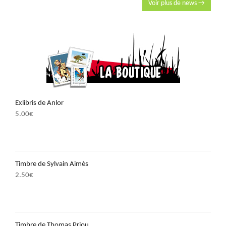
Voir plus de news →
Exlibris de Anlor
5.00
€
Timbre de Sylvain Aimès
2.50
€
Timbre de Thomas Priou