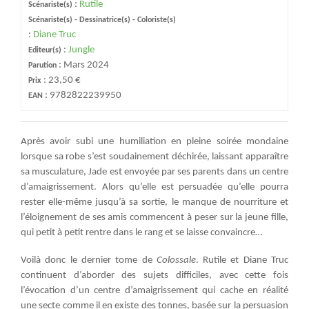
:
Rutile
Scénariste(s)
Scénariste(s) - Dessinatrice(s) - Coloriste(s)
:
Diane Truc
:
Jungle
Editeur(s)
:
Mars 2024
Parution
:
23,50 €
Prix
:
9782822239950
EAN
Après avoir subi une humiliation en pleine soirée mondaine
lorsque sa robe s’est soudainement déchirée, laissant apparaître
sa musculature, Jade est envoyée par ses parents dans un centre
d’amaigrissement. Alors qu’elle est persuadée qu’elle pourra
rester elle-même jusqu’à sa sortie, le manque de nourriture et
l’éloignement de ses amis commencent à peser sur la jeune fille,
qui petit à petit rentre dans le rang et se laisse convaincre…
Voilà donc le dernier tome de
Colossale
. Rutile et Diane Truc
continuent d’aborder des sujets difficiles, avec cette fois
l’évocation d’un centre d’amaigrissement qui cache en réalité
une secte comme il en existe des tonnes, basée sur la persuasion