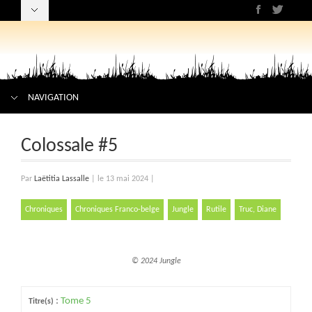
NAVIGATION
Colossale #5
Par
Laëtitia Lassalle
|
le 13 mai 2024
|
Chroniques
Chroniques Franco-belge
Jungle
Rutile
Truc, Diane
© 2024 Jungle
:
Tome 5
Titre(s)