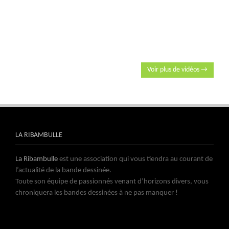
Voir plus de vidéos →
LA RIBAMBULLE
La Ribambulle
est une association qui vous tiendra au courant de
l’actualité de la bande dessinée.
Toute son équipe de passionnés venant d’horizons divers, vous
chroniquera les bandes dessinées à ne pas manquer !