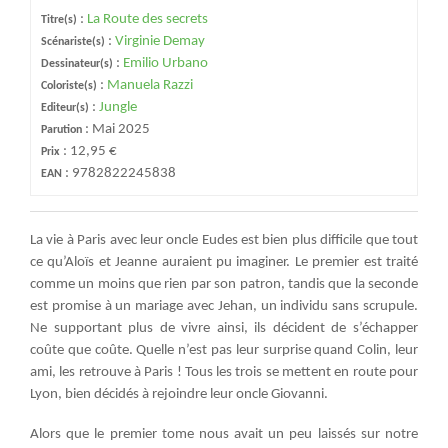
:
La Route des secrets
Titre(s)
:
Virginie Demay
Scénariste(s)
:
Emilio Urbano
Dessinateur(s)
:
Manuela Razzi
Coloriste(s)
:
Jungle
Editeur(s)
:
Mai 2025
Parution
:
12,95 €
Prix
:
9782822245838
EAN
La vie à Paris avec leur oncle Eudes est bien plus difficile que tout
ce qu’Aloïs et Jeanne auraient pu imaginer. Le premier est traité
comme un moins que rien par son patron, tandis que la seconde
est promise à un mariage avec Jehan, un individu sans scrupule.
Ne supportant plus de vivre ainsi, ils décident de s’échapper
coûte que coûte. Quelle n’est pas leur surprise quand Colin, leur
ami, les retrouve à Paris ! Tous les trois se mettent en route pour
Lyon, bien décidés à rejoindre leur oncle Giovanni.
Alors que le premier tome nous avait un peu laissés sur notre