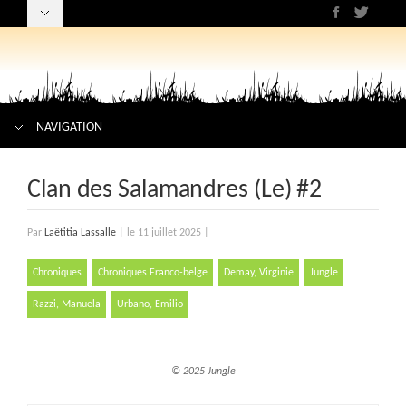
NAVIGATION
Clan des Salamandres (Le) #2
Par
Laëtitia Lassalle
|
le 11 juillet 2025
|
Chroniques
Chroniques Franco-belge
Demay, Virginie
Jungle
Razzi, Manuela
Urbano, Emilio
© 2025 Jungle