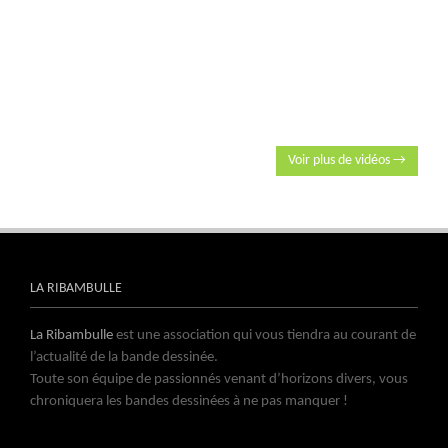
Voir plus de vidéos →
LA RIBAMBULLE
La Ribambulle
est une association qui vous tiendra au courant de
l’actualité de la bande dessinée.
Toute son équipe de passionnés venant d’horizons divers, vous
chroniquera les bandes dessinées à ne pas manquer !