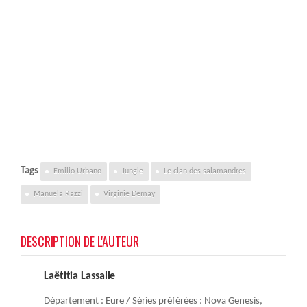
Tags
Emilio Urbano
Jungle
Le clan des salamandres
Manuela Razzi
Virginie Demay
DESCRIPTION DE L'AUTEUR
Laëtitia Lassalle
Département : Eure / Séries préférées : Nova Genesis,