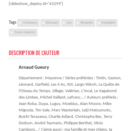
[slideshow_deploy id=’43299′]
Tags
Centaurus
Delcourt
Leo
Neopolis
Rodolphe
Zoran Janjetov
DESCRIPTION DE L'AUTEUR
Arnaud Gueury
Département : Mayenne / Séries préférées : Tintin, Gaston,
Léonard, Garfield, Les 4 As, XIII, Largo Winch, La Quête de
l’Oiseau du Temps, Sillage, Valérian, L’Incal, Le Vagabond
des Limbes, Michel Vaillant, Lefranc… / Auteurs préférés :
Jean Roba, Dupa, Luguy, Moebius, Alan Moore, Mike
Mignola, Tim Sale, Marc Wasterlain, Leiji Matsumoto,
Buichi Terasawa, Charlie Adlard, Christophe Bec, Terry
Dodson, André Taymans, Philippe Berthet, Silvio
Camboni… / J’aime aussi : ma famille et mes chiens, la