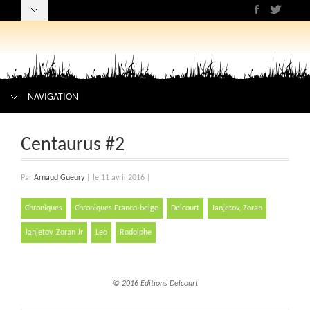
NAVIGATION
Centaurus #2
Par
Arnaud Gueury
|
le 11 avril 2016
|
Chroniques
Chroniques Franco-belge
Delcourt
Janjetov, Zoran
Janjetov, Zoran Jr
Leo
Rodolphe
© 2016 Editions Delcourt