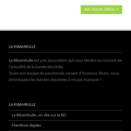
Voir plus de vidéos →
LA RIBAMBULLE
La Ribambulle
est une association qui vous tiendra au courant de
l’actualité de la bande dessinée.
Toute son équipe de passionnés venant d’horizons divers, vous
chroniquera les bandes dessinées à ne pas manquer !
LA RIBAMBULLE
La Ribambulle, un site sur la BD
Mentions légales