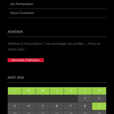
Les Partenaires
Nous Contacter
ADHÉSION
Adhérez à l’association ? Les avantages, les sorties, … Pour en
savoir plus :
Demande d’adhésion
AOÛT 2026
L
M
M
J
V
S
D
1
2
3
4
5
6
7
8
9
10
11
12
13
14
15
16