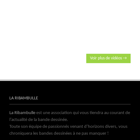
Voir plus de vidéos →
LA RIBAMBULLE
La Ribambulle
est une association qui vous tiendra au courant de
l’actualité de la bande dessinée.
Toute son équipe de passionnés venant d’horizons divers, vous
chroniquera les bandes dessinées à ne pas manquer !