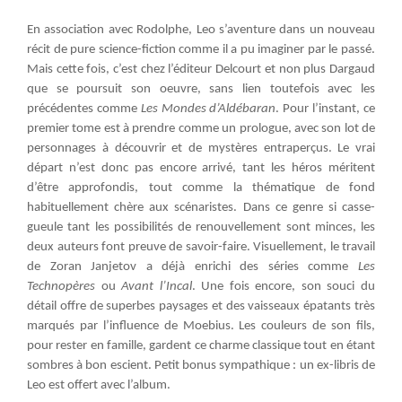
En association avec Rodolphe, Leo s’aventure dans un nouveau
récit de pure science-fiction comme il a pu imaginer par le passé.
Mais cette fois, c’est chez l’éditeur Delcourt et non plus Dargaud
que se poursuit son oeuvre, sans lien toutefois avec les
précédentes comme
Les Mondes d’Aldébaran
. Pour l’instant, ce
premier tome est à prendre comme un prologue, avec son lot de
personnages à découvrir et de mystères entraperçus. Le vrai
départ n’est donc pas encore arrivé, tant les héros méritent
d’être approfondis, tout comme la thématique de fond
habituellement chère aux scénaristes. Dans ce genre si casse-
gueule tant les possibilités de renouvellement sont minces, les
deux auteurs font preuve de savoir-faire. Visuellement, le travail
de Zoran Janjetov a déjà enrichi des séries comme
Les
Technopères
ou
Avant l’Incal
. Une fois encore, son souci du
détail offre de superbes paysages et des vaisseaux épatants très
marqués par l’influence de Moebius. Les couleurs de son fils,
pour rester en famille, gardent ce charme classique tout en étant
sombres à bon escient. Petit bonus sympathique : un ex-libris de
Leo est offert avec l’album.