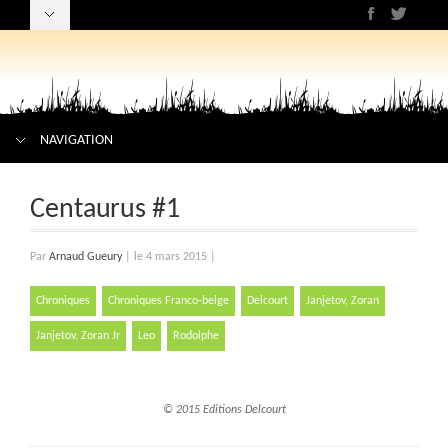
NAVIGATION
Centaurus #1
Par
Arnaud Gueury
|
le 4 mars 2015
|
Chroniques
Chroniques Franco-belge
Delcourt
Janjetov, Zoran
Janjetov, Zoran Jr
Leo
Rodolphe
© 2015 Editions Delcourt