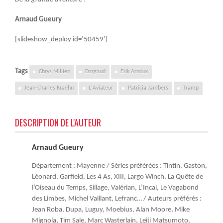
Arnaud Gueury
[slideshow_deploy id=’50459′]
Tags
Chrys Millien
Dargaud
Erik Arnoux
Jean-Charles Kraehn
L'Aviateur
Patricia Jambers
Tramp
DESCRIPTION DE L'AUTEUR
Arnaud Gueury
Département : Mayenne / Séries préférées : Tintin, Gaston,
Léonard, Garfield, Les 4 As, XIII, Largo Winch, La Quête de
l’Oiseau du Temps, Sillage, Valérian, L’Incal, Le Vagabond
des Limbes, Michel Vaillant, Lefranc… / Auteurs préférés :
Jean Roba, Dupa, Luguy, Moebius, Alan Moore, Mike
Mignola, Tim Sale, Marc Wasterlain, Leiji Matsumoto,