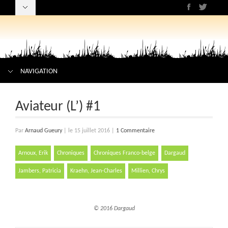
NAVIGATION
Aviateur (L’) #1
Par
Arnaud Gueury
|
le 15 juillet 2016
|
1 Commentaire
Arnoux, Erik
Chroniques
Chroniques Franco-belge
Dargaud
Jambers, Patricia
Kraehn, Jean-Charles
Millien, Chrys
© 2016 Dargaud