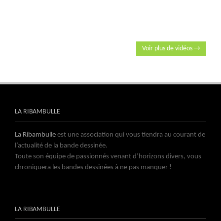
Voir plus de vidéos →
LA RIBAMBULLE
La Ribambulle
est une association qui vous tiendra au courant de
l’actualité de la bande dessinée.
Toute son équipe de passionnés venant d’horizons divers, vous
chroniquera les bandes dessinées à ne pas manquer !
LA RIBAMBULLE