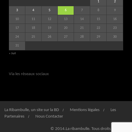
1
2
3
4
5
6
7
8
9
10
11
12
13
14
15
16
17
18
19
20
21
22
23
24
25
26
27
28
29
30
31
« Juil
Via les réseaux sociaux
La Ribambulle, un site sur la BD
Mentions légales
Les
Partenaires
Nous Contacter
© 2014.La ribambulle. Tous droits réservés.