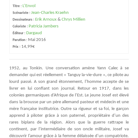
L’Envol
Titre :
Jean-Charles Kraehn
Scénariste :
Erik Arnoux
&
Chrys Millien
Dessinateurs :
Patricia Jambers
Coloriste :
Dargaud
Éditeur :
Mai 2016
Parution :
14,99€
Prix :
1952, au Tonkin. Une conversation amène Yann Calec à se
demander qui est réellement « Tanguy la-vie-dure », ce pilote au
lourd passé. A son grand étonnement, l’homme accepte de se
livrer en lui confiant son journal. Retour en 1917, dans les
colonies germaniques d’Afrique de l’Est. Le jeune Josef est élevé
dans la brousse par un père allemand pasteur et médecin et une
mère française institutrice. Outre sa rigueur et sa foi, le garçon
apprend à piloter grâce à son paternel, propriétaire d’un des
rares biplans de la région. Alors que la guerre rattrape le
continent, par l’intermédiaire de son oncle militaire, Josef va
découvrir l’amour grâce à la femme délaissée d’un compatriote.