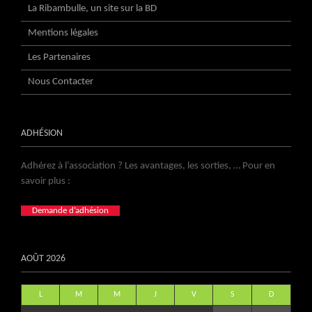
La Ribambulle, un site sur la BD
Mentions légales
Les Partenaires
Nous Contacter
ADHÉSION
Adhérez à l’association ? Les avantages, les sorties, … Pour en
savoir plus :
Demande d’adhésion
AOÛT 2026
L
M
M
J
V
S
D