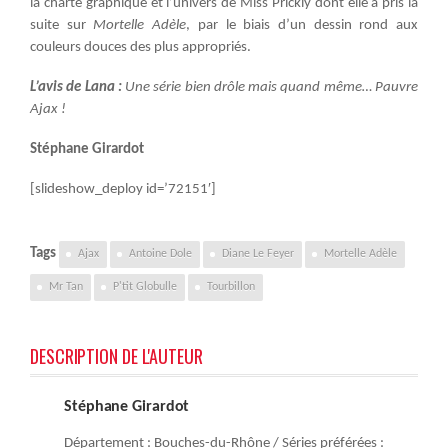
la charte graphique et l’univers de Miss Prickly dont elle a pris la
suite sur
Mortelle Adèle
, par le biais d’un dessin rond aux
couleurs douces des plus appropriés.
L’avis de Lana :
Une série bien drôle mais quand même… Pauvre
Ajax !
Stéphane Girardot
[slideshow_deploy id=’72151′]
Tags
Ajax
Antoine Dole
Diane Le Feyer
Mortelle Adèle
Mr Tan
P'tit Globulle
Tourbillon
DESCRIPTION DE L'AUTEUR
Stéphane Girardot
Département : Bouches-du-Rhône / Séries préférées :