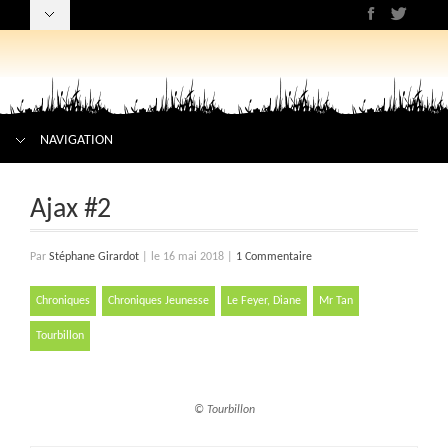
NAVIGATION
Ajax #2
Par
Stéphane Girardot
|
le 16 mai 2018
|
1 Commentaire
Chroniques
Chroniques Jeunesse
Le Feyer, Diane
Mr Tan
Tourbillon
© Tourbillon