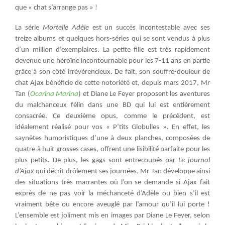
que « chat s’arrange pas » !
La série
Mortelle Adèle
est un succès incontestable avec ses
treize albums et quelques hors-séries qui se sont vendus à plus
d’un million d’exemplaires. La petite fille est très rapidement
devenue une héroïne incontournable pour les 7-11 ans en partie
grâce à son côté irrévérencieux. De fait, son souffre-douleur de
chat Ajax bénéficie de cette notoriété et, depuis mars 2017, Mr
Tan (
Ocarina Marina
) et Diane Le Feyer proposent les aventures
du malchanceux félin dans une BD qui lui est entièrement
consacrée. Ce deuxième opus, comme le précédent, est
idéalement réalisé pour vos « P’tits Globulles ». En effet, les
saynètes humoristiques d’une à deux planches, composées de
quatre à huit grosses cases, offrent une lisibilité parfaite pour les
plus petits. De plus, les gags sont entrecoupés par
Le journal
d’Ajax
qui décrit drôlement ses journées. Mr Tan développe ainsi
des situations très marrantes où l’on se demande si Ajax fait
exprès de ne pas voir la méchanceté d’Adèle ou bien s’il est
vraiment bête ou encore aveuglé par l’amour qu’il lui porte !
L’ensemble est joliment mis en images par Diane Le Feyer, selon