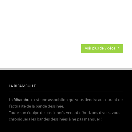
Voir plus de vidéos →
LA RIBAMBULLE
La Ribambulle
est une association qui vous tiendra au courant de
l’actualité de la bande dessinée.
Toute son équipe de passionnés venant d’horizons divers, vous
chroniquera les bandes dessinées à ne pas manquer !