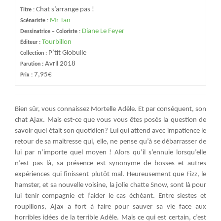
Chat s’arrange pas !
Titre :
Mr Tan
Scénariste :
Diane Le Feyer
Dessinatrice – Coloriste :
Tourbillon
Éditeur :
P’tit Globulle
Collection :
Avril 2018
Parution :
7,95€
Prix :
Bien sûr, vous connaissez Mortelle Adèle. Et par conséquent, son
chat Ajax. Mais est-ce que vous vous êtes posés la question de
savoir quel était son quotidien? Lui qui attend avec impatience le
retour de sa maitresse qui, elle, ne pense qu’à se débarrasser de
lui par n’importe quel moyen ! Alors qu’il s’ennuie lorsqu’elle
n’est pas là, sa présence est synonyme de bosses et autres
expériences qui finissent plutôt mal. Heureusement que Fizz, le
hamster, et sa nouvelle voisine, la jolie chatte Snow, sont là pour
lui tenir compagnie et l’aider le cas échéant. Entre siestes et
roupillons, Ajax a fort à faire pour sauver sa vie face aux
horribles idées de la terrible Adèle. Mais ce qui est certain, c’est