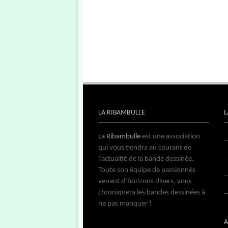
LA RIBAMBULLE
L
La Ribambulle
est une association
qui vous tiendra au courant de
l’actualité de la bande dessinée.
Toute son équipe de passionnés
venant d’horizons divers, vous
chroniquera les bandes dessinées à
ne pas manquer !
A