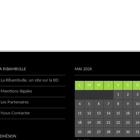
A RIBAMBULLE
MAI 2026
La Ribambulle, un site sur la BD
L
M
M
J
V
S
D
Mentions légales
1
2
3
Les Partenaires
4
5
6
7
8
9
10
Nous Contacter
11
12
13
14
15
16
17
18
19
20
21
22
23
24
25
26
27
28
29
30
31
DHÉSION