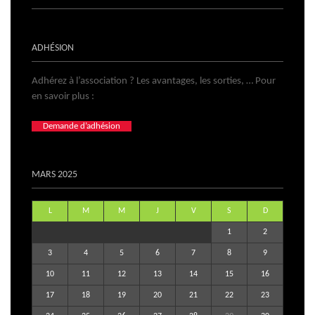
ADHÉSION
Adhérez à l’association ? Les avantages, les sorties, … Pour
en savoir plus :
Demande d’adhésion
MARS 2025
L
M
M
J
V
S
D
1
2
3
4
5
6
7
8
9
10
11
12
13
14
15
16
17
18
19
20
21
22
23