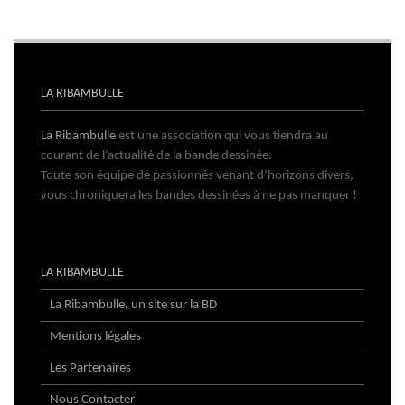
LA RIBAMBULLE
La Ribambulle
est une association qui vous tiendra au
courant de l’actualité de la bande dessinée.
Toute son équipe de passionnés venant d’horizons divers,
vous chroniquera les bandes dessinées à ne pas manquer !
LA RIBAMBULLE
La Ribambulle, un site sur la BD
Mentions légales
Les Partenaires
Nous Contacter