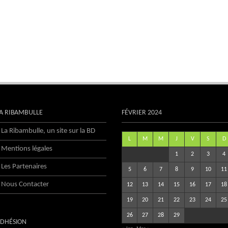
A RIBAMBULLE
FÉVRIER 2024
La Ribambulle, un site sur la BD
L
M
M
J
V
S
D
Mentions légales
1
2
3
4
Les Partenaires
5
6
7
8
9
10
11
Nous Contacter
12
13
14
15
16
17
18
19
20
21
22
23
24
25
26
27
28
29
DHÉSION