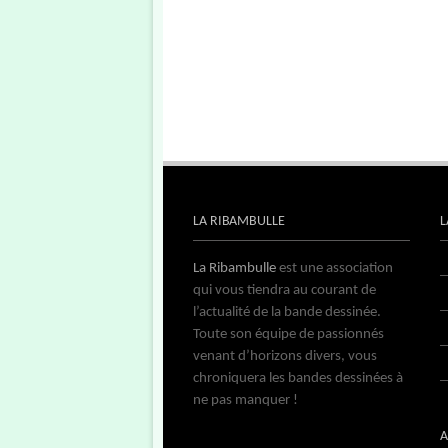
LA RIBAMBULLE
L
La Ribambulle
est une association
qui vous tiendra au courant de
l’actualité de la bande dessinée.
Toute son équipe de passionnés
venant d’horizons divers, vous
chroniquera les bandes dessinées à
ne pas manquer !
A