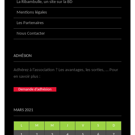
La Ribambulle, un site sur la BD
Mentions légales
Les Partenaires
Nous Contacter
ADHÉSION
Adhérez à l’association ? Les avantages, les sorties, … Pour
en savoir plus :
Demande d’adhésion
MARS 2021
L
M
M
J
V
S
D
1
2
3
4
5
6
7