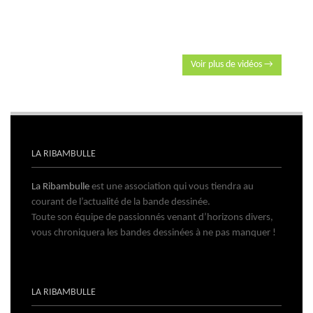
Voir plus de vidéos →
LA RIBAMBULLE
La Ribambulle
est une association qui vous tiendra au
courant de l’actualité de la bande dessinée.
Toute son équipe de passionnés venant d’horizons divers,
vous chroniquera les bandes dessinées à ne pas manquer !
LA RIBAMBULLE