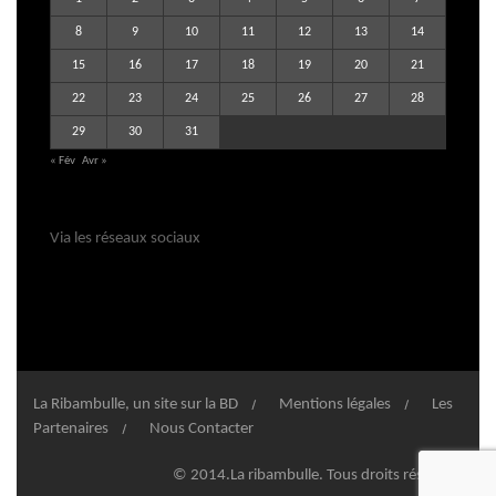
8
9
10
11
12
13
14
15
16
17
18
19
20
21
22
23
24
25
26
27
28
29
30
31
« Fév
Avr »
Via les réseaux sociaux
La Ribambulle, un site sur la BD
Mentions légales
Les
Partenaires
Nous Contacter
© 2014.La ribambulle. Tous droits réservés.