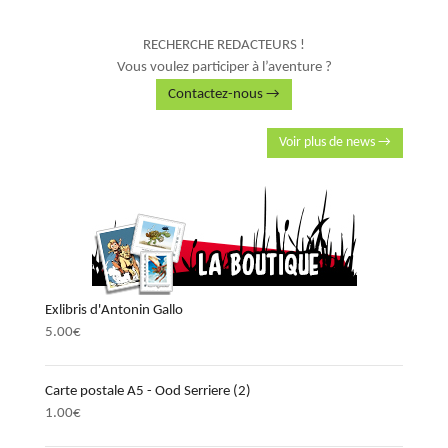
RECHERCHE REDACTEURS !
Vous voulez participer à l’aventure ?
Contactez-nous →
Voir plus de news →
Exlibris d'Antonin Gallo
5.00
€
Carte postale A5 - Ood Serriere (2)
1.00
€