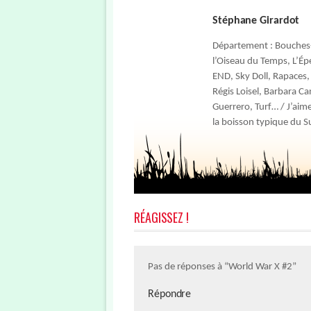
Stéphane Girardot
Département : Bouches-d
l’Oiseau du Temps, L’Épé
END, Sky Doll, Rapaces,
Régis Loisel, Barbara C
Guerrero, Turf… / J’aime
la boisson typique du Su
RÉAGISSEZ !
Pas de réponses à “World War X #2”
Répondre