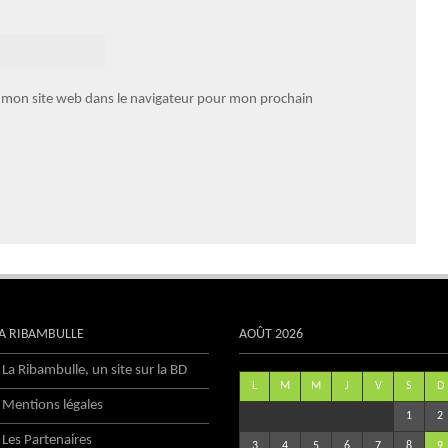
 mon site web dans le navigateur pour mon prochain
A RIBAMBULLE
AOÛT 2026
La Ribambulle, un site sur la BD
L
M
M
J
V
S
D
Mentions légales
1
2
Les Partenaires
3
4
5
6
7
8
9