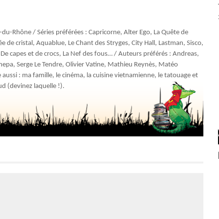
u-Rhône / Séries préférées : Capricorne, Alter Ego, La Quête de
e de cristal, Aquablue, Le Chant des Stryges, City Hall, Lastman, Sisco,
 De capes et de crocs, La Nef des fous… / Auteurs préférés : Andreas,
anepa, Serge Le Tendre, Olivier Vatine, Mathieu Reynès, Matéo
 aussi : ma famille, le cinéma, la cuisine vietnamienne, le tatouage et
d (devinez laquelle !).