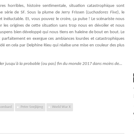
res horribles, histoire sentimentale, situation catastrophique sont
 série de SF. Sous la plume de Jerry Frissen (
Luchadores Five
), le
inéluctable. Et, vous pouvez le croire, ça pulse ! Le scénariste nous
 les origines de cette situation sans trop nous en dévoiler et nous
uspens bien développé qui nous tiens en haleine de bout en bout. Le
t parfaitement en exergue ces ambiances lourdes et catastrophiques
idé en cela par Delphine Rieu qui réalise une mise en couleur des plus
iller jusqu’à la probable (ou pas) fin du monde 2017 dans moins de…
Lombard
Peter Snejbjerg
World War X