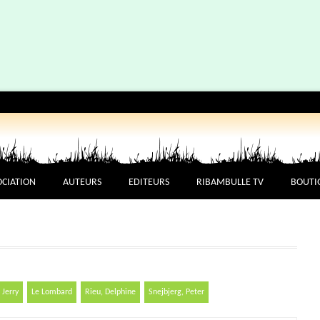
OCIATION
AUTEURS
EDITEURS
RIBAMBULLE TV
BOUTI
 Jerry
Le Lombard
Rieu, Delphine
Snejbjerg, Peter