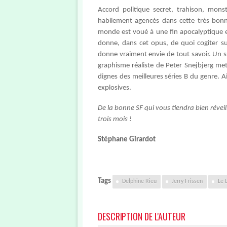
Accord politique secret, trahison, monst
habilement agencés dans cette très bonne
monde est voué à une fin apocalyptique et 
donne, dans cet opus, de quoi cogiter sur
donne vraiment envie de tout savoir. Un s
graphisme réaliste de Peter Snejbjerg me
dignes des meilleures séries B du genre. A
explosives.
De la bonne SF qui vous tiendra bien réve
trois mois !
Stéphane Girardot
Tags
Delphine Rieu
Jerry Frissen
Le 
DESCRIPTION DE L'AUTEUR