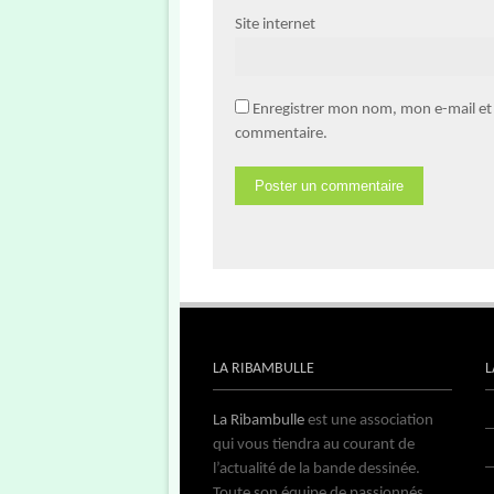
Site internet
Enregistrer mon nom, mon e-mail et
commentaire.
LA RIBAMBULLE
L
La Ribambulle
est une association
qui vous tiendra au courant de
l’actualité de la bande dessinée.
Toute son équipe de passionnés