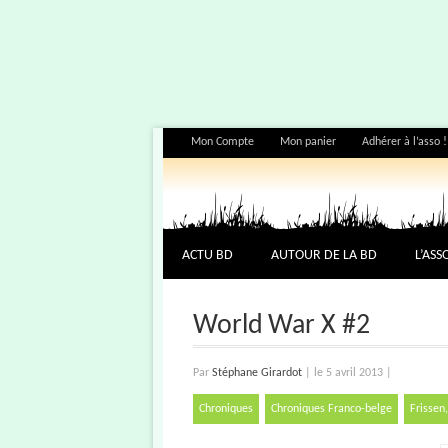
Mon Compte
Mon panier
Adhérer à l’asso !
ACTU BD
AUTOUR DE LA BD
L’ASS
World War X #2
Par
Stéphane Girardot
|
le 5 avril 2013
|
Chroniques
Chroniques Franco-belge
Frissen,