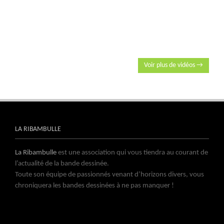
Voir plus de vidéos →
LA RIBAMBULLE
La Ribambulle
est une association qui vous tiendra au courant de
l’actualité de la bande dessinée.
Toute son équipe de passionnés venant d’horizons divers, vous
chroniquera les bandes dessinées à ne pas manquer !