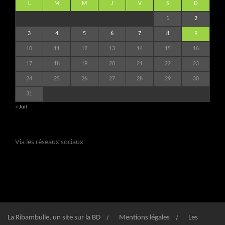
L
M
M
J
V
S
D
1
2
3
4
5
6
7
8
9
10
11
12
13
14
15
16
17
18
19
20
21
22
23
24
25
26
27
28
29
30
31
« Juil
Via les réseaux sociaux
La Ribambulle, un site sur la BD
Mentions légales
Les