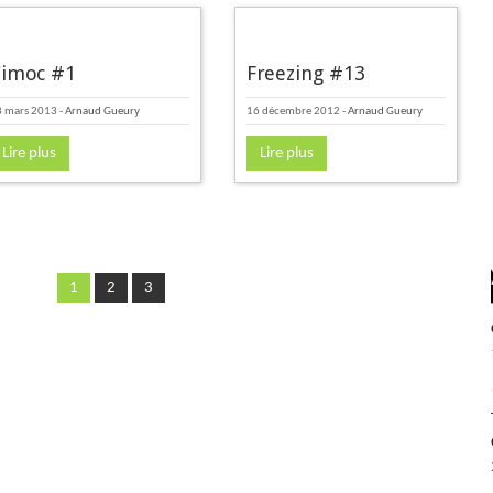
imoc #1
Freezing #13
8 mars 2013
-
Arnaud Gueury
16 décembre 2012
-
Arnaud Gueury
Lire plus
Lire plus
1
2
3