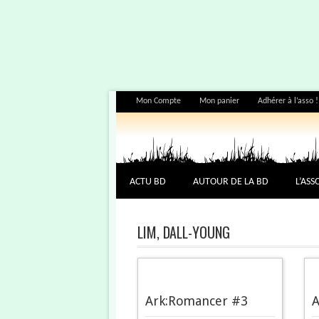
Mon Compte
Mon panier
Adhérer à l’asso !
ACTU BD
AUTOUR DE LA BD
L’ASS
LIM, DALL-YOUNG
Ark:Romancer #3
A