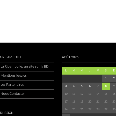
A RIBAMBULLE
AOÛT 2026
La Ribambulle, un site sur la BD
L
M
M
J
V
S
D
Mentions légales
1
2
Les Partenaires
3
4
5
6
7
8
9
Nous Contacter
10
11
12
13
14
15
16
17
18
19
20
21
22
23
24
25
26
27
28
29
30
DHÉSION