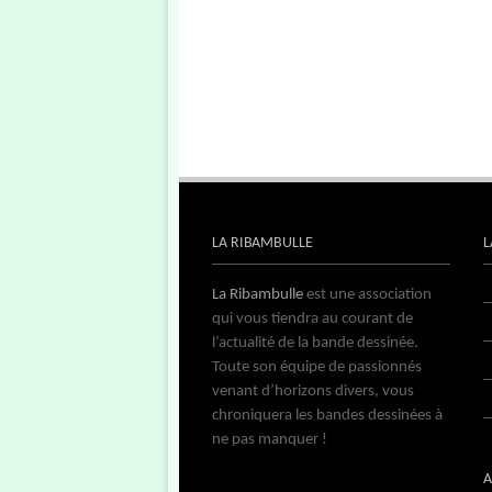
LA RIBAMBULLE
L
La Ribambulle
est une association
qui vous tiendra au courant de
l’actualité de la bande dessinée.
Toute son équipe de passionnés
venant d’horizons divers, vous
chroniquera les bandes dessinées à
ne pas manquer !
A