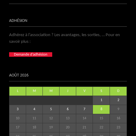
ADHÉSION
Adhérez à l’association ? Les avantages, les sorties, … Pour en
savoir plus :
Demande d’adhésion
AOÛT 2026
L
M
M
J
V
S
D
1
2
3
4
5
6
7
8
9
10
11
12
13
14
15
16
17
18
19
20
21
22
23