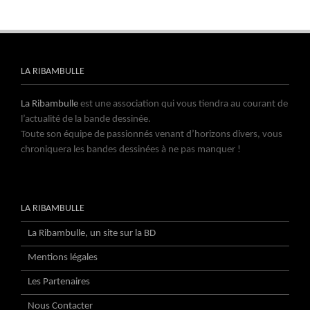
LA RIBAMBULLE
La Ribambulle
est une association qui vous tiendra au courant de
l’actualité de la bande dessinée.
Toute son équipe de passionnés venant d’horizons divers, vous
chroniquera les bandes dessinées à ne pas manquer !
LA RIBAMBULLE
La Ribambulle, un site sur la BD
Mentions légales
Les Partenaires
Nous Contacter