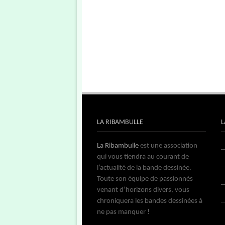
LA RIBAMBULLE
L
La Ribambulle
est une association
qui vous tiendra au courant de
l’actualité de la bande dessinée.
Toute son équipe de passionnés
venant d’horizons divers, vous
chroniquera les bandes dessinées à
ne pas manquer !