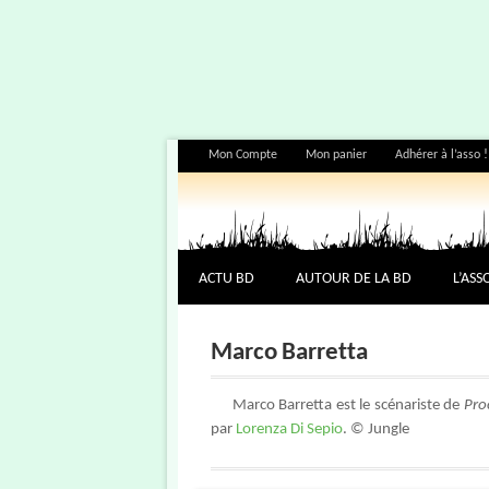
Mon Compte
Mon panier
Adhérer à l’asso !
ACTU BD
AUTOUR DE LA BD
L’ASS
Marco Barretta
Marco Barretta est le scénariste de
Pro
par
Lorenza Di Sepio
. © Jungle