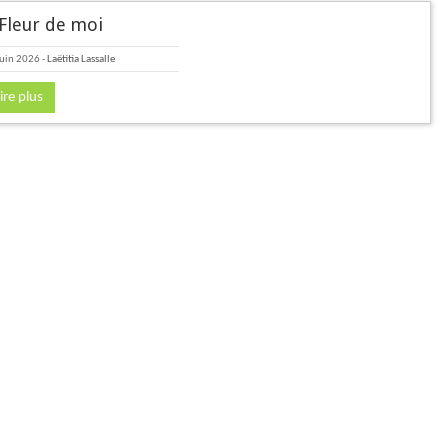
Fleur de moi
juin 2026
-
Laëtitia Lassalle
ire plus