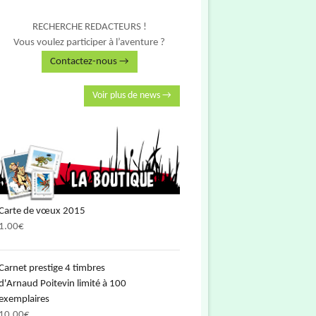
RECHERCHE REDACTEURS !
Vous voulez participer à l’aventure ?
Contactez-nous →
Voir plus de news →
Carte de vœux 2015
1.00
€
Carnet prestige 4 timbres
d'Arnaud Poitevin limité à 100
exemplaires
10.00
€